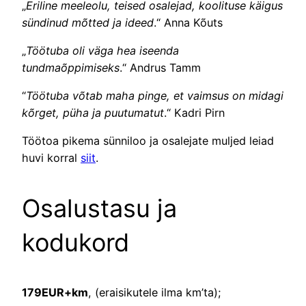
„
Eriline meeleolu, teised osalejad, koolituse käigus
sündinud mõtted ja ideed
.“ Anna Kõuts
„
Töötuba oli väga hea iseenda
tundmaõppimiseks
.“ Andrus Tamm
“
Töötuba võtab maha pinge, et vaimsus on midagi
kõrget, püha ja puutumatut
.“ Kadri Pirn
Töötoa pikema sünniloo ja osalejate muljed leiad
huvi korral
siit
.
Osalustasu ja
kodukord
179EUR+km
, (eraisikutele ilma km’ta);