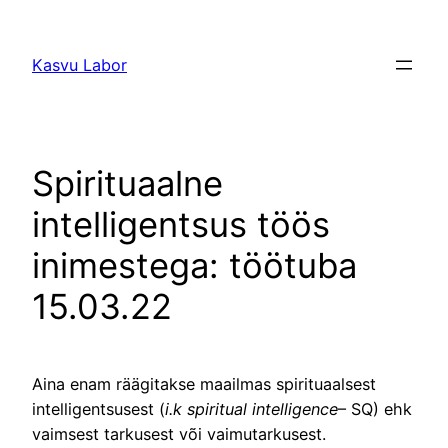
Liigu
sisu
Kasvu Labor
juurde
Spirituaalne
intelligentsus töös
inimestega: töötuba
15.03.22
Aina enam räägitakse maailmas spirituaalsest
intelligentsusest (
i.k spiritual intelligence
– SQ) ehk
vaimsest tarkusest või vaimutarkusest.