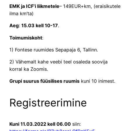
EMK ja ICF’i liikmetele
– 149EUR+km, (eraisikutele
ilma km’ta)
Aeg
:
15.03 kell 10-17
.
Toimumiskoht
:
1) Fontese ruumides Sepapaja 6, Tallinn.
2) Vähemalt kahe veebi teel osaleda soovija
korral ka Zoomis.
Grupi suurus füüsilises ruumis
kuni 10 inimest.
Registreerimine
Kuni 11.03.2022 kell 06.00
siin: