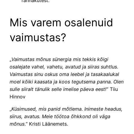
rännakutest.
Mis varem osalenuid
vaimustas?
„
Vaimustas mõnus sünergia mis tekkis kõigi
osalejate vahel, vahetu, avatud ja siiras suhtlus.
Vaimustas sinu oskus oma leebel ja tasakaalukal
moel kõiki kaasata ja koos tegutsema panna. Olen
sulle siiralt tänulik selle imelise päeva eest!
“ Tiiu
Hinnov
„
Küsimused, mis panid mõtlema. Inimeste headus,
siirus, avatus. Meie töötoa õhkkond oli väga
mõnus
.“ Kristi Läänemets.