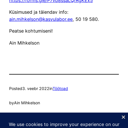
https://forms.gle/P7vb8ssaLQfRgKEx5
Küsimused ja täiendav info:
ain.mihkelson@kasvulabor.ee
, 50 19 580.
Peatse kohtumiseni!
Ain Mihkelson
Posted
3. veebr 2022
in
Töötoad
by
Ain Mihkelson
Tags:
Coaching
, 
Juhtimine
, 
Mentorlus
, 
Spirituaalne intelligentsus
, 