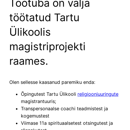
Töötuba on välja
töötatud Tartu
Ülikoolis
magistriprojekti
raames.
Olen sellesse kaasanud paremiku enda:
Õpingutest Tartu Ülikooli
religiooniuuringute
magistrantuuris;
Transpersonaalse coachi teadmistest ja
kogemustest
Viimase 11a spirituaalsetest otsingutest ja