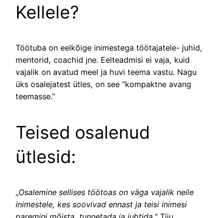
Kellele?
Töötuba on eelkõige inimestega töötajatele- juhid,
mentorid, coachid jne. Eelteadmisi ei vaja, kuid
vajalik on avatud meel ja huvi teema vastu. Nagu
üks osalejatest ütles, on see “kompaktne avang
teemasse.”
Teised osalenud
ütlesid:
„
Osalemine sellises töötoas on väga vajalik neile
inimestele, kes soovivad ennast ja teisi inimesi
paremini mõista, tunnetada ja juhtida
.“ Tiiu