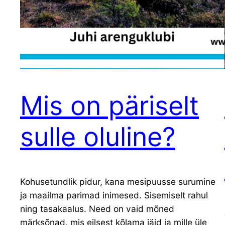
Mis on päriselt
sulle oluline?
Kohusetundlik pidur, kana mesipuusse surumine
ja maailma parimad inimesed. Sisemiselt rahul
ning tasakaalus. Need on vaid mõned
märksõnad, mis eilsest kõlama jäid ja mille üle