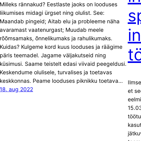
Milleks rännakud? Eestlaste jaoks on looduses
s
liikumises midagi ürgset ning olulist. See:
Maandab pingeid; Aitab elu ja probleeme näha
i
avaramast vaatenurgast; Muudab meele
rõõmsamaks, õnnelikumaks ja rahulikumaks.
Kuidas? Kulgeme kord kuus looduses ja räägime
t
päris teemadel. Jagame väljakutseid ning
küsimusi. Saame teistelt edasi viivaid peegeldusi.
Keskendume olulisele, turvalises ja toetavas
keskkonnas. Peame looduses piknikku toetava…
Ilmse
18. aug 2022
et se
eelm
15.03
tööt
kasut
jätku