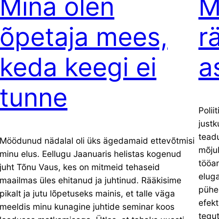
Mina olen
M
õpetaja mees,
r
keda keegi ei
a
tunne
Polii
justk
tead
Möödunud nädalal oli üks ägedamaid ettevõtmisi
mõjub
minu elus. Eellugu Jaanuaris helistas kogenud
tööan
juht Tõnu Vaus, kes on mitmeid tehaseid
eluga
maailmas üles ehitanud ja juhtinud. Rääkisime
pühe
pikalt ja jutu lõpetuseks mainis, et talle väga
efekt
meeldis minu kunagine juhtide seminar koos
tegut