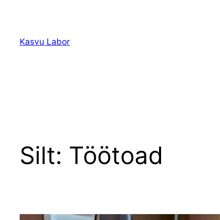
Liigu
sisu
juurde
Kasvu Labor
Silt:
Töötoad