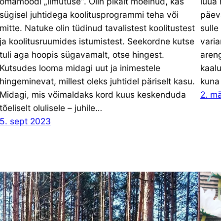
omamoodi „ilmutuse“. Olin pikalt mõelnud, kas
luua 
sügisel juhtidega koolitusprogrammi teha või
päev
mitte. Natuke olin tüdinud tavalistest koolitustest
sulle
ja koolitusruumides istumistest. Seekordne kutse
varia
tuli aga hoopis sügavamalt, otse hingest.
areng
Kutsudes looma midagi uut ja inimestele
kaalu
hingeminevat, millest oleks juhtidel päriselt kasu.
kuna 
Midagi, mis võimaldaks kord kuus keskenduda
2. m
tõeliselt olulisele – juhile…
5. sept 2023