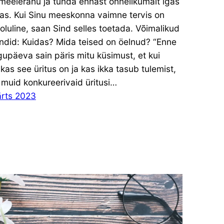
meelerahu ja tunda ennast õnnelikumalt igas
as. Kui Sinu meeskonna vaimne tervis on
 oluline, saan Sind selles toetada. Võimalikud
ndid: Kuidas? Mida teised on öelnud? “Enne
upäeva sain päris mitu küsimust, et kui
kas see üritus on ja kas ikka tasub tulemist,
muid konkureerivaid üritusi…
ärts 2023