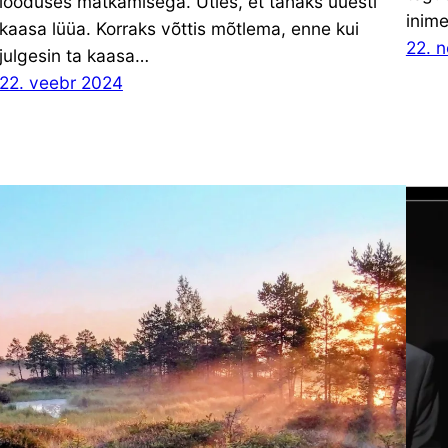
looduses matkamisega. Ütles, et tahaks uuesti
inim
kaasa lüüa. Korraks võttis mõtlema, enne kui
22. 
julgesin ta kaasa…
22. veebr 2024