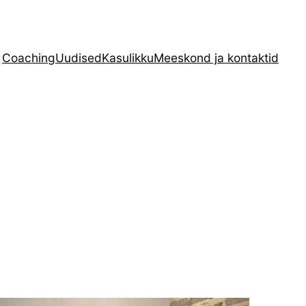
Coaching
Uudised
Kasulikku
Meeskond ja kontaktid