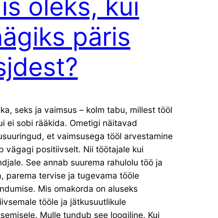
is oleks, kui
äägiks päris
sjdest?
tika, seks ja vaimsus – kolm tabu, millest tööl
ui ei sobi rääkida. Ometigi näitavad
usuuringud, et vaimsusega tööl arvestamine
 vägagi positiivselt. Nii töötajale kui
djale. See annab suurema rahulolu töö ja
, parema tervise ja tugevama tööle
ndumise. Mis omakorda on aluseks
iivsemale tööle ja jätkusuutlikule
semisele. Mulle tundub see loogiline. Kui