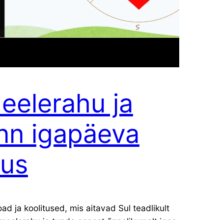
eelerahu ja
nn igapäeva
lus
ad ja koolitused, mis aitavad Sul teadlikult