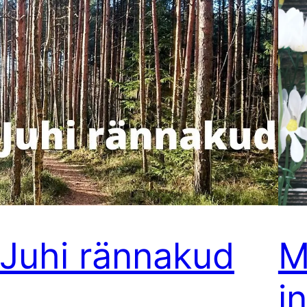
Juhi rännakud
M
i