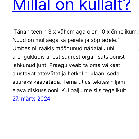
Millal on küllalt?
„Tänan teenin 3 x vähem aga olen 10 x õnnelikum.
Nüüd on mul aega ka perele ja sõpradele.“
Umbes nii rääkis möödunud nädalal Juhi
arenguklubis ühest suurest organisatsioonist
lahkunud juht. Praegu veab ta oma väikest
alustavat ettevõtet ja hetkel ei plaani seda
suureks kasvatada. Tema ütlus tekitas hiljem
elava diskussiooni. Kui palju me siis tegelikult…
27. märts 2024