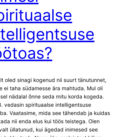
pirituaalse
ntelligentsuse
öötoas?
lt oled sinagi kogenud nii suurt tänutunnet,
e ei taha südamesse ära mahtuda. Mul oli
isel nädalal õnne seda mitu korda kogeda.
. vedasin spirituaalse intelligentsuse
uba. Vaatasime, mida see tähendab ja kuidas
ada nii enda elus kui töös teistega. Olen
valt üllatunud, kui ägedad inimesed see