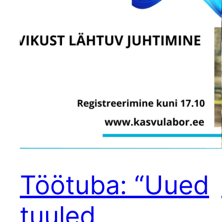
Töötuba: “Uued
tuuled