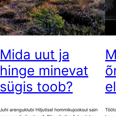
Mida uut ja
M
hinge minevat
õ
sügis toob?
e
Juhi arenguklubi Hiljutisel hommikujooksul sain
Tööto