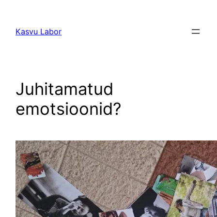
Liigu
sisu
Kasvu Labor
juurde
Juhitamatud
emotsioonid?