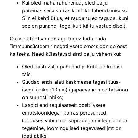
Kui oled maha rahunenud, oled palju
paremas seisukorras konflikti lahendamiseks.
Siin ei kehti ütlus, et rauda tuleb taguda, kuni
see on punane- tegelikult käitu vastupidiselt.
Oluliselt tähtsam on aga tugevdada enda
“immuunsüsteemi” negatiivsete emotsioonide eest
kaitseks. Need külastavad sind palju vähem kui:
Oled hästi välja puhanud ja kõht on kenasti
täis;
Suudad enda alati keskmesse tagasi tuua-
isegi lühike (10min) igapäevane meditatsioon
on suuresti abiks;
Laadid end regulaarselt positiivsete
emotsioonidega- korras peresuhted,
looduses viibimine, sõpradega millegi laheda
tegemine, loomingulised tegevused jmt on
igati abiks;