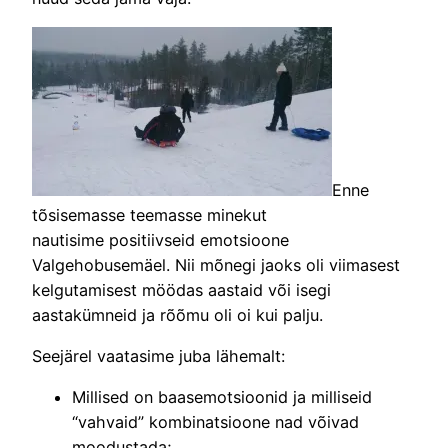
Enne
tõsisemasse teemasse minekut
nautisime positiivseid emotsioone
Valgehobusemäel. Nii mõnegi jaoks oli viimasest
kelgutamisest möödas aastaid või isegi
aastakümneid ja rõõmu oli oi kui palju.
Seejärel vaatasime juba lähemalt:
Millised on baasemotsioonid ja milliseid
“vahvaid” kombinatsioone nad võivad
moodustada;