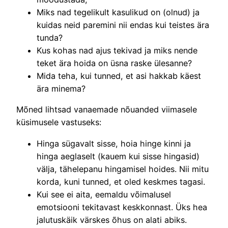
Miks nad tegelikult kasulikud on (olnud) ja
kuidas neid paremini nii endas kui teistes ära
tunda?
Kus kohas nad ajus tekivad ja miks nende
teket ära hoida on üsna raske ülesanne?
Mida teha, kui tunned, et asi hakkab käest
ära minema?
Mõned lihtsad vanaemade nõuanded viimasele
küsimusele vastuseks:
Hinga sügavalt sisse, hoia hinge kinni ja
hinga aeglaselt (kauem kui sisse hingasid)
välja, tähelepanu hingamisel hoides. Nii mitu
korda, kuni tunned, et oled keskmes tagasi.
Kui see ei aita, eemaldu võimalusel
emotsiooni tekitavast keskkonnast. Üks hea
jalutuskäik värskes õhus on alati abiks.