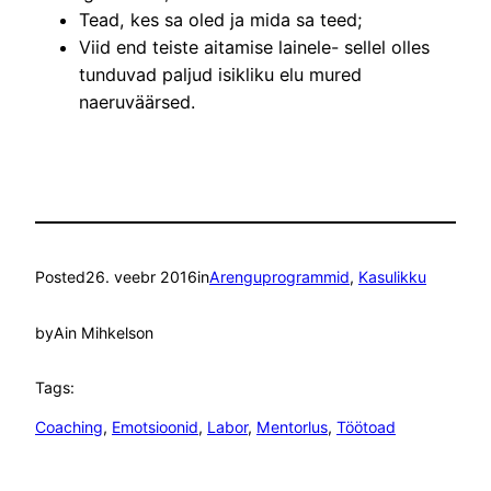
Tead, kes sa oled ja mida sa teed;
Viid end teiste aitamise lainele- sellel olles
tunduvad paljud isikliku elu mured
naeruväärsed.
Posted
26. veebr 2016
in
Arenguprogrammid
, 
Kasulikku
by
Ain Mihkelson
Tags:
Coaching
, 
Emotsioonid
, 
Labor
, 
Mentorlus
, 
Töötoad