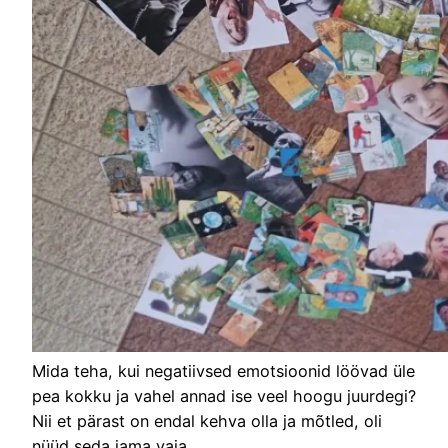
Mida teha, kui negatiivsed emotsioonid löövad üle
pea kokku ja vahel annad ise veel hoogu juurdegi?
Nii et pärast on endal kehva olla ja mõtled, oli
nüüd seda jama vaja.