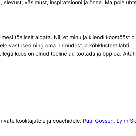
elevust, väsimust, inspiratsiooni ja õnne. Ma pole ühte
 tõeliselt aidata. Nii, et minu ja kliendi koostööst olek
tele vastused ning oma hirmudest ja kõhklustest lahti.
llega koos on olnud tõeline au töötada ja õppida. Aitäh
vate koolitajatele ja coachidele.
Paul Gossen
,
Lynn Sk