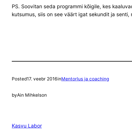
PS. Soovitan seda programmi kõigile, kes kaaluvad
kutsumus, siis on see väärt igat sekundit ja senti, 
Posted
17. veebr 2016
in
Mentorlus ja coaching
by
Ain Mihkelson
Kasvu Labor