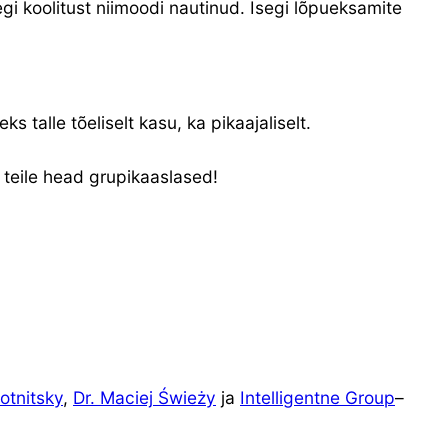
gi koolitust niimoodi nautinud. Isegi lõpueksamite
s talle tõeliselt kasu, ka pikaajaliselt.
 teile head grupikaaslased!
otnitsky
,
Dr. Maciej Świeży
ja
Intelligentne Group
–