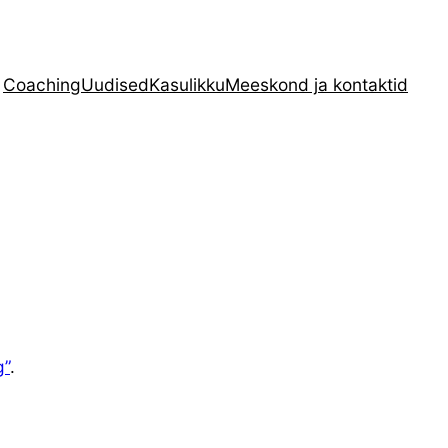
Coaching
Uudised
Kasulikku
Meeskond ja kontaktid
g”
.