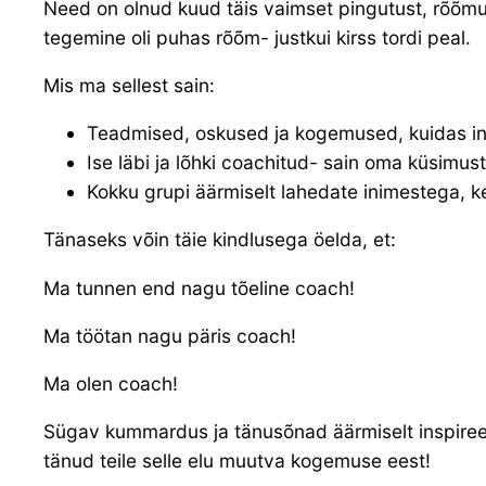
Need on olnud kuud täis vaimset pingutust, rõõmu, 
tegemine oli puhas rõõm- justkui kirss tordi peal.
Mis ma sellest sain:
Teadmised, oskused ja kogemused, kuidas inimesi
Ise läbi ja lõhki coachitud- sain oma küsimus
Kokku grupi äärmiselt lahedate inimestega, ke
Tänaseks võin täie kindlusega öelda, et:
Ma tunnen end nagu tõeline coach!
Ma töötan nagu päris coach!
Ma olen coach!
Sügav kummardus ja tänusõnad äärmiselt inspireeri
tänud teile selle elu muutva kogemuse eest!