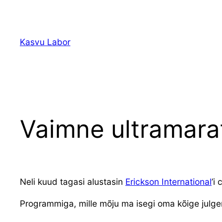
Liigu
sisu
juurde
Kasvu Labor
Vaimne ultramara
Neli kuud tagasi alustasin
Erickson International
’i
Programmiga, mille mõju ma isegi oma kõige julge