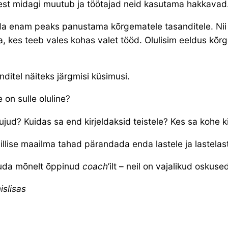
usest midagi muutub ja töötajad neid kasutama hakkavad
seda enam peaks panustama kõrgematele tasanditele. Nii 
, kes teeb vales kohas valet tööd. Olulisim eeldus kõr
ditel näiteks järgmisi küsimusi.
 on sulle oluline?
ud? Kuidas sa end kirjeldaksid teistele? Kes sa kohe kin
Millise maailma tahad pärandada enda lastele ja lastela
aluda mõnelt õppinud
coach
’ilt – neil on vajalikud oskus
islisas