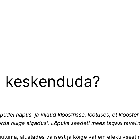
e keskenduda?
udel näpus, ja viidud kloostrisse, lootuses, et klooste
orda hulga sigadusi. Lõpuks saadeti mees tagasi tavail
tuma, alustades välisest ja kõige vähem efektiivsest m