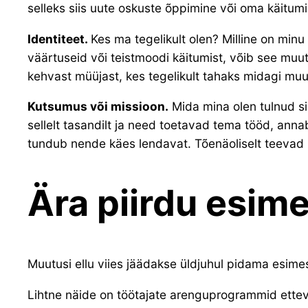
selleks siis uute oskuste õppimine või oma käitum
Identiteet.
Kes ma tegelikult olen? Milline on min
väärtuseid või teistmoodi käitumist, võib see muut
kehvast müüjast, kes tegelikult tahaks midagi muu
Kutsumus või missioon.
Mida mina olen tulnud si
sellelt tasandilt ja need toetavad tema tööd, anna
tundub nende käes lendavat. Tõenäoliselt teevad n
Ära piirdu esim
Muutusi ellu viies jäädakse üldjuhul pidama esime
Lihtne näide on töötajate arenguprogrammid ettevõ