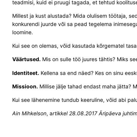
teadmisi, kuid ei pruugi tagada, et tehtud koolit
Millest ja kust alustada? Mida olulisem töötaja, 
konkurendi juurde või sa pead tegelema inimesega
loomine.
Kui see on olemas, võid kasutada kõrgematel tasan
Väärtused.
Mis on sulle töö juures tähtis? Miks see
Identiteet.
Kellena sa end näed? Kes on sinu eeskuj
Missioon.
Millise jälje tahad endast maha jätta? 
Kui see lähenemine tundub keeruline, võid abi p
Ain Mihkelson
, a
rtikkel 28.08.2017 Äripäeva juhtim