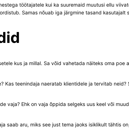
estega töötajatele kui ka suuremaid muutusi ellu viivat
rdistub. Samas nõuab iga järgmine tasand kasutajalt 
did
le kus ja millal. Sa võid vahetada näiteks oma poe asu
 Kas teenindaja naeratab klientidele ja tervitab neid? 
rde vaja? Ehk on vaja õppida selgeks uus keel või muud
a saab aru, miks see just tema jaoks isiklikult tähtis on,