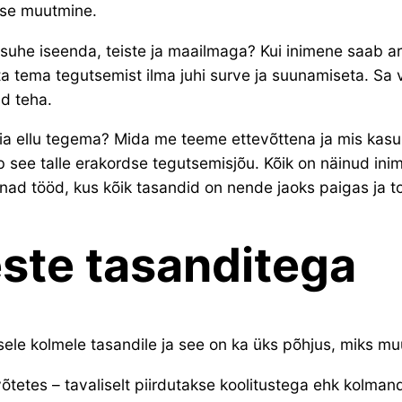
ise muutmine.
u suhe iseenda, teiste ja maailmaga? Kui inimene saab a
a tema tegutsemist ilma juhi surve ja suunamiseta. Sa v
d teha.
ia ellu tegema? Mida me teeme ettevõttena ja mis kasu
b see talle erakordse tegutsemisjõu. Kõik on näinud ini
ad tööd, kus kõik tasandid on nende jaoks paigas ja t
este tasanditega
sele kolmele tasandile ja see on ka üks põhjus, miks mu
tetes – tavaliselt piirdutakse koolitustega ehk kolman