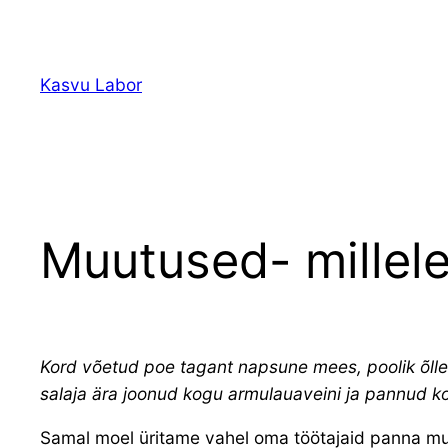
Liigu
sisu
juurde
Kasvu Labor
Muutused- millel
Kord võetud poe tagant napsune mees, poolik õllep
salaja ära joonud kogu armulauaveini ja pannud k
Samal moel üritame vahel oma töötajaid panna muu