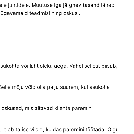
ele juhtidele. Muutuse iga järgnev tasand läheb
sügavamaid teadmisi ning oskusi.
kohta või lahtioleku aega. Vahel sellest piisab,
Selle mõju võib olla palju suurem, kui asukoha
 oskused, mis aitavad kliente paremini
 leiab ta ise viisid, kuidas paremini töötada. Olgu