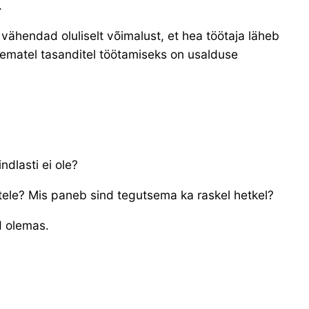
.
vähendad oluliselt võimalust, et hea töötaja läheb
gematel tasanditel töötamiseks on usalduse
dlasti ei ole?
stele? Mis paneb sind tegutsema ka raskel hetkel?
ed olemas.