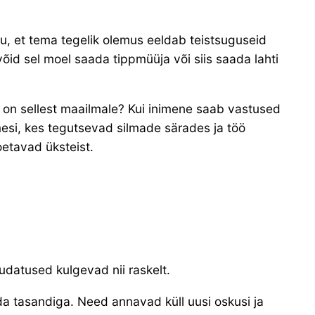
ru, et tema tegelik olemus eeldab teistsuguseid
õid sel moel saada tippmüüja või siis saada lahti
 on sellest maailmale? Kui inimene saab vastused
mesi, kes tegutsevad silmade särades ja töö
oetavad üksteist.
udatused kulgevad nii raskelt.
da tasandiga. Need annavad küll uusi oskusi ja