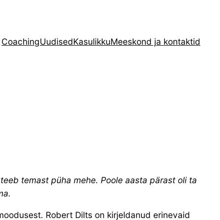
Coaching
Uudised
Kasulikku
Meeskond ja kontaktid
r teeb temast püha mehe. Poole aasta pärast oli ta
ma.
oodusest. Robert Dilts on kirjeldanud erinevaid