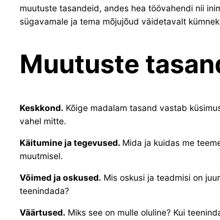
muutuste tasandeid, andes hea töövahendi nii inim
sügavamale ja tema mõjujõud väidetavalt kümneko
Muutuste tasan
Keskkond.
Kõige madalam tasand vastab küsimusete
vahel mitte.
Käitumine ja tegevused.
Mida ja kuidas me teeme?
muutmisel.
Võimed ja oskused.
Mis oskusi ja teadmisi on juu
teenindada?
Väärtused.
Miks see on mulle oluline? Kui teenindaj