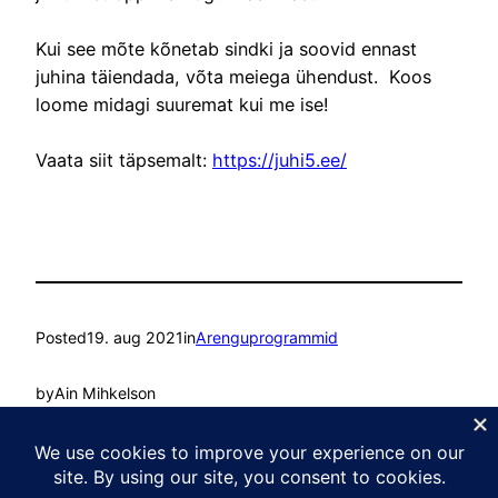
Kui see mõte kõnetab sindki ja soovid ennast
juhina täiendada, võta meiega ühendust. Koos
loome midagi suuremat kui me ise!
Vaata siit täpsemalt:
https://juhi5.ee/
Posted
19. aug 2021
in
Arenguprogrammid
by
Ain Mihkelson
Tags:
Coaching
, 
Juhtimine
, 
Mentorlus
, 
Vaimne areng