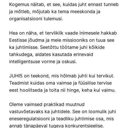
Kogemus näitab, et see, kuidas juht ennast tunneb
ja mõtleb, mõjutab ka tema meeskonda ja
organisatsiooni tulemusi.
Hea on näha, et tervliklik vaade inimesele hakkab
Eestisse jõudma ja meie missiooniks on tuua see
ka juhtimisse. Seetõttu töötame juhi kõikide
tahkudega, aidates kasutada erinevaid
intelligentsuse vorme ja oskusi.
JUHI5 on teekond, mis hõlmab juhti kui tervikut.
Teadmist kuidas oma vaimse ja füüsilise tervise
eest hoolitseda ja toita nii hinge, keha kui vaimu.
Oleme vaimsed praktikad muutnud
vastuvõetavaks ka juhtidele. See on loomulik juhi
eneseregulatsiooni ja teadliku juhtimise osa, mis
annab tänapäeval tugeva konkurentsieelise.