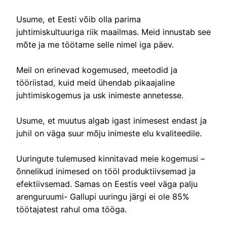
Usume, et Eesti võib olla parima
juhtimiskultuuriga riik maailmas. Meid innustab see
mõte ja me töötame selle nimel iga päev.
Meil on erinevad kogemused, meetodid ja
tööriistad, kuid meid ühendab pikaajaline
juhtimiskogemus ja usk inimeste annetesse.
Usume, et muutus algab igast inimesest endast ja
juhil on väga suur mõju inimeste elu kvaliteedile.
Uuringute tulemused kinnitavad meie kogemusi –
õnnelikud inimesed on tööl produktiivsemad ja
efektiivsemad. Samas on Eestis veel väga palju
arenguruumi- Gallupi uuringu järgi ei ole 85%
töötajatest rahul oma tööga.