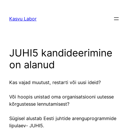
Liigu
sisu
Kasvu Labor
juurde
JUHI5 kandideerimine
on alanud
Kas vajad muutust, restarti või uusi ideid?
Või hoopis unistad oma organisatsiooni uutesse
kõrgustesse lennutamisest?
Sügisel alustab Eesti juhtide arenguprogrammide
lipulaev- JUHI5.