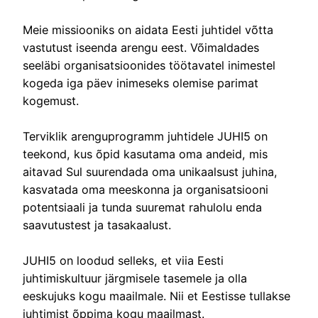
Meie missiooniks on aidata Eesti juhtidel võtta
vastutust iseenda arengu eest. Võimaldades
seeläbi organisatsioonides töötavatel inimestel
kogeda iga päev inimeseks olemise parimat
kogemust.
Terviklik arenguprogramm juhtidele JUHI5 on
teekond, kus õpid kasutama oma andeid, mis
aitavad Sul suurendada oma unikaalsust juhina,
kasvatada oma meeskonna ja organisatsiooni
potentsiaali ja tunda suuremat rahulolu enda
saavutustest ja tasakaalust.
JUHI5 on loodud selleks, et viia Eesti
juhtimiskultuur järgmisele tasemele ja olla
eeskujuks kogu maailmale. Nii et Eestisse tullakse
juhtimist õppima kogu maailmast.