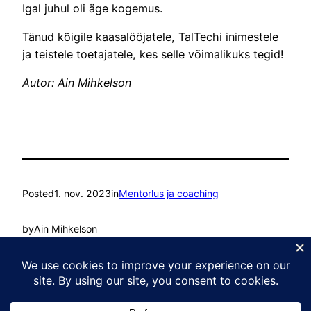
Igal juhul oli äge kogemus.
Tänud kõigile kaasalööjatele, TalTechi inimestele
ja teistele toetajatele, kes selle võimalikuks tegid!
Autor: Ain Mihkelson
Posted
1. nov. 2023
in
Mentorlus ja coaching
by
Ain Mihkelson
Tags:
Coaching
, 
Juhtimine
, 
Mentorlus