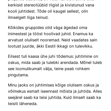
kerkisid stereotüübid riigist ja kivistunud vana
kooli juhtidest. Tõde oli kaugel sellest, olin
ilmselgelt liiga teinud.
Kõikides gruppides olid väga ägedad oma
inimestest ja tööst hoolivad juhid. Enamus ka
arvatust oluliselt nooremad. Neid vaadates sain
lootust juurde, äkki Eestil ikkagi on tulevikku.
Eilsest tuli kaasa ühe juhi tõdemus: juhtimine on
oskus, mida saab ja tulebki arendada. Mõnel tuleb
see loomulikumalt välja, teine peab rohkem
pingutama.
Minu jaoks on juhtimises kõige olulisem oskus ja
võimekus esmalt iseennast mõista ja juhtida. Alles
seejärel saab ka teisi juhtida. Kuid ilmselt saab ka
teisiti läheneda.