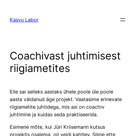
Liigu
sisu
Kasvu Labor
juurde
Coachivast juhtimisest
riigiametites
Eile sai selleks aastaks ühele poole üle poole
aasta väldanud äge projekt. Vaatasime erinevate
riigiametite juhtidega, mis asi on coachiv
juhtimine ja kuidas seda praktiseerida.
Esimene mõte, kui Jüri Kriisemann kutsus
projektis osalema, oli veidi kahtlev. Silme ette