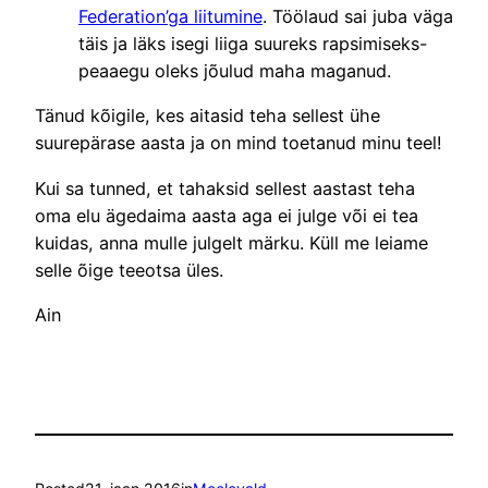
Federation’ga liitumine
. Töölaud sai juba väga
täis ja läks isegi liiga suureks rapsimiseks-
peaaegu oleks jõulud maha maganud.
Tänud kõigile, kes aitasid teha sellest ühe
suurepärase aasta ja on mind toetanud minu teel!
Kui sa tunned, et tahaksid sellest aastast teha
oma elu ägedaima aasta aga ei julge või ei tea
kuidas, anna mulle julgelt märku. Küll me leiame
selle õige teeotsa üles.
Ain