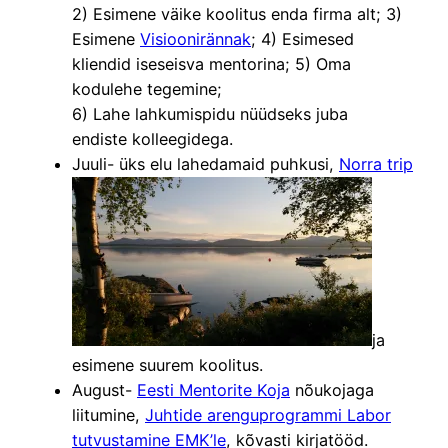
2) Esimene väike koolitus enda firma alt; 3)
Esimene
Visioonirännak
; 4) Esimesed
kliendid iseseisva mentorina; 5) Oma
kodulehe tegemine;
6) Lahe lahkumispidu nüüdseks juba
endiste kolleegidega.
Juuli- üks elu lahedamaid puhkusi,
Norra trip
ja
esimene suurem koolitus.
August-
Eesti Mentorite Koja
nõukojaga
liitumine,
Juhtide arenguprogrammi Labor
tutvustamine EMK’le
, kõvasti kirjatööd.