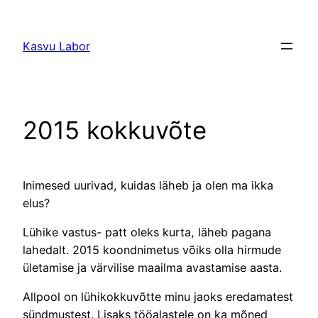
Liigu
sisu
Kasvu Labor
juurde
2015 kokkuvõte
Inimesed uurivad, kuidas läheb ja olen ma ikka
elus?
Lühike vastus- patt oleks kurta, läheb pagana
lahedalt. 2015 koondnimetus võiks olla hirmude
ületamise ja värvilise maailma avastamise aasta.
Allpool on lühikokkuvõtte minu jaoks eredamatest
sündmustest. Lisaks tööalastele on ka mõned