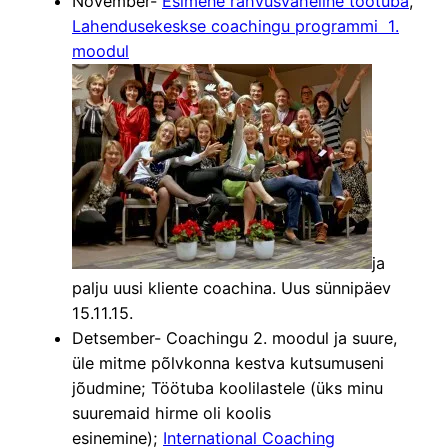
November-
Esimene rahvusvaheline töötuba
,
Lahendusekeskse coachingu programmi 1.
moodul
ja
palju uusi kliente coachina. Uus sünnipäev
15.11.15.
Detsember- Coachingu 2. moodul ja suure,
üle mitme põlvkonna kestva kutsumuseni
jõudmine; Töötuba koolilastele (üks minu
suuremaid hirme oli koolis
esinemine);
International Coaching