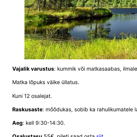
Vajalik varustus
: kummik või matkasaabas, ilmale 
Matka lõpuks väike üllatus.
Kuni 12 osalejat.
Raskusaste
: mõõdukas, sobib ka rahulikumatele l
Aeg
: kell 9:30-14:30.
Osalustasu
55€, pileti saad osta
siit
.