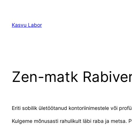
Liigu
sisu
juurde
Kasvu Labor
Zen-matk Rabiver
Eriti sobilik ületöötanud kontoriinimestele või profü
Kulgeme mõnusasti rahulikult läbi raba ja metsa. 