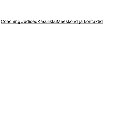
Coaching
Uudised
Kasulikku
Meeskond ja kontaktid