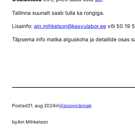
Tallinna suunalt saab tulla ka rongiga.
Lisainfo:
ain.mihkelson@kasvulabor.ee
või 50 19 
Täpsema info matka alguskoha ja detailide osas s
Posted
31. aug 2024
in
Visioonirännak
by
Ain Mihkelson