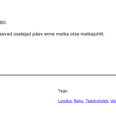
580.
aavad osalejad päev enne matka otse matkajuhilt.
Tags:
Loodus
, 
Rahu
, 
Teadvelolek
, 
Va