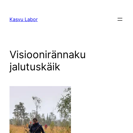
Liigu
sisu
Kasvu Labor
juurde
Visioonirännaku
jalutuskäik