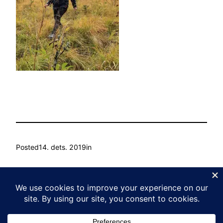
Posted
14. dets. 2019
in
by
Ain Mihkelson
Tags: