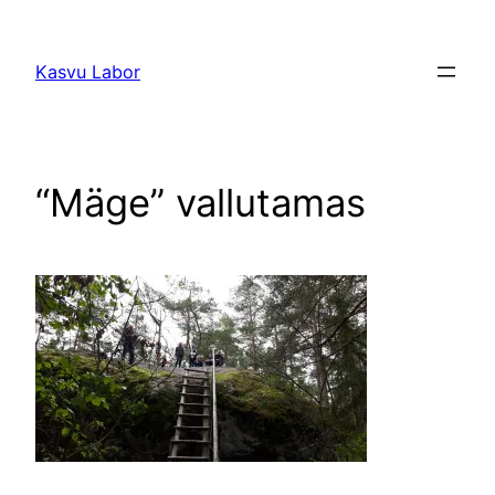
Liigu
sisu
Kasvu Labor
juurde
“Mäge” vallutamas