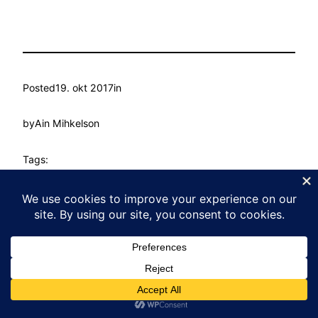
Posted
19. okt 2017
in
by
Ain Mihkelson
Tags:
Kasvu Labor
Proudly powered by
WordPress