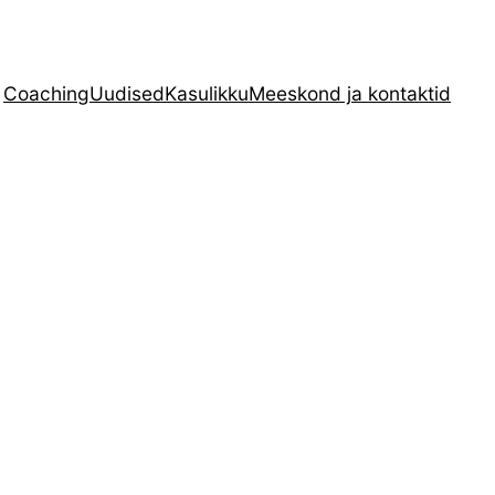
Coaching
Uudised
Kasulikku
Meeskond ja kontaktid