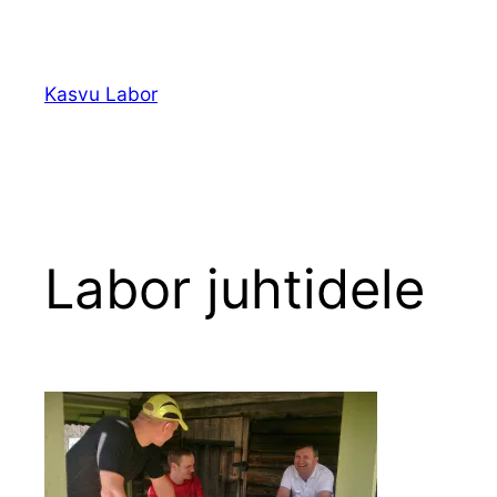
Liigu
sisu
juurde
Kasvu Labor
Labor juhtidele