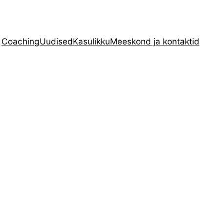
Coaching
Uudised
Kasulikku
Meeskond ja kontaktid