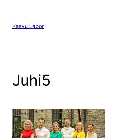
Liigu
sisu
juurde
Kasvu Labor
Juhi5