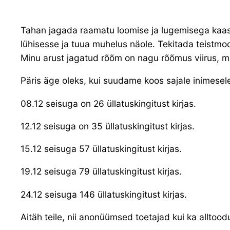
Tahan jagada raamatu loomise ja lugemisega kaasn
lühisesse ja tuua muhelus näole. Tekitada teistmo
Minu arust jagatud rõõm on nagu rõõmus viirus, mis
Päris äge oleks, kui suudame koos sajale inimesel
08.12 seisuga on 26 üllatuskingitust kirjas.
12.12 seisuga on 35 üllatuskingitust kirjas.
15.12 seisuga 57 üllatuskingitust kirjas.
19.12 seisuga 79 üllatuskingitust kirjas.
24.12 seisuga 146 üllatuskingitust kirjas.
Aitäh teile, nii anonüümsed toetajad kui ka alltoo