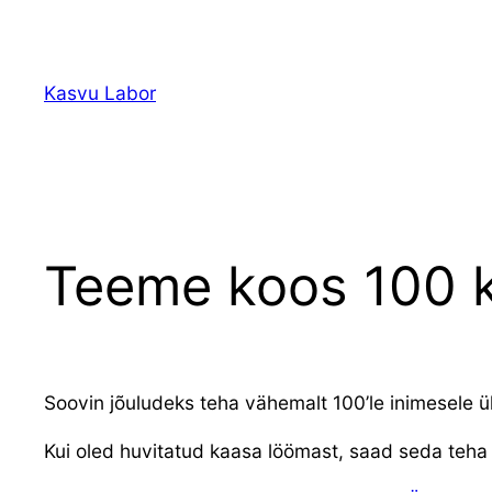
Liigu
sisu
juurde
Kasvu Labor
Teeme koos 100 k
Soovin jõuludeks teha vähemalt 100’le inimesele ül
Kui oled huvitatud kaasa löömast, saad seda teha