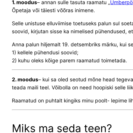
1. moodus
– annan sulle tasuta raamatu „
Ümberpöö
Õpetaja või täiesti võõras inimene.
Selle unistuse elluviimise toetuseks palun sul so
soovid, kirjutan sisse ka nimelised pühendused, et 
Anna palun hiljemalt 19. detsembriks märku, kui 
1) kellele pühendusi soovid;
2) kuhu oleks kõige parem raamatud toimetada.
2. moodus
– kui sa oled seotud mõne head tegeva o
teada maili teel. Võibolla on need hoopiski selle 
Raamatud on puhtalt kingiks minu poolt- lepime li
Miks ma seda teen?