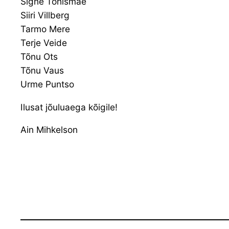
Signe Tõnismae
Siiri Villberg
Tarmo Mere
Terje Veide
Tõnu Ots
Tõnu Vaus
Urme Puntso
Ilusat jõuluaega kõigile!
Ain Mihkelson