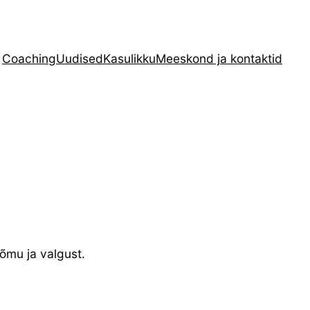
Coaching
Uudised
Kasulikku
Meeskond ja kontaktid
õõmu ja valgust.