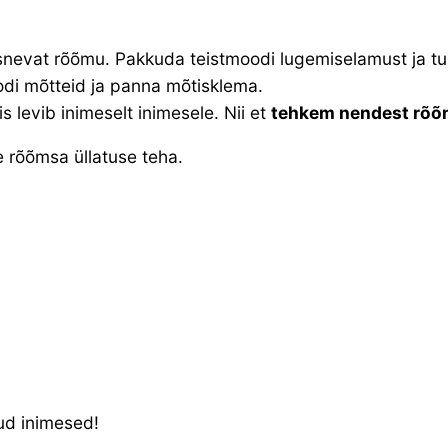
evat rõõmu. Pakkuda teistmoodi lugemiselamust ja tuua 
odi mõtteid ja panna mõtisklema.
 levib inimeselt inimesele. Nii et
tehkem nendest rõõm
e rõõmsa üllatuse teha.
dud inimesed!