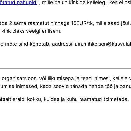
ratud pahupidi
“, mille palun kinkida kellelegi, kes ei 
etada 2 sama raamatut hinnaga 15EUR/tk, mille saad jõul
kink oleks veelgi erilisem.
see mõte sind kõnetab, aadressil ain.mihkelson@kasvula
rganisatsiooni või liikumisega ja tead inimesi, kellele
liikumise inimesed, keda soovid tänada nende töö ja pan
htsalt eraldi kokku, kuidas ja kuhu raamatud toimetada.