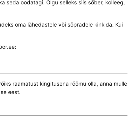
oska seda oodatagi. Olgu selleks siis sõber, kolleeg,
udeks oma lähedastele või sõpradele kinkida. Kui
bor.ee:
 võiks raamatust kingitusena rõõmu olla, anna mulle
use eest.