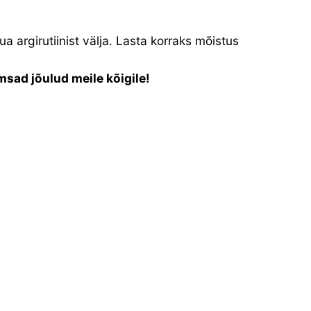
argirutiinist välja. Lasta korraks mõistus
sad jõulud meile kõigile!