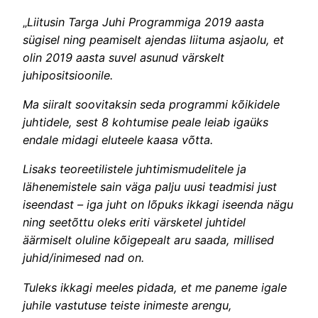
„
Liitusin Targa Juhi Programmiga 2019 aasta
sügisel ning peamiselt ajendas liituma asjaolu, et
olin 2019 aasta suvel asunud värskelt
juhipositsioonile.
Ma siiralt soovitaksin seda programmi kõikidele
juhtidele, sest 8 kohtumise peale leiab igaüks
endale midagi eluteele kaasa võtta.
Lisaks teoreetilistele juhtimismudelitele ja
lähenemistele sain väga palju uusi teadmisi just
iseendast – iga juht on lõpuks ikkagi iseenda nägu
ning seetõttu oleks eriti värsketel juhtidel
äärmiselt oluline kõigepealt aru saada, millised
juhid/inimesed nad on.
Tuleks ikkagi meeles pidada, et me paneme igale
juhile vastutuse teiste inimeste arengu,