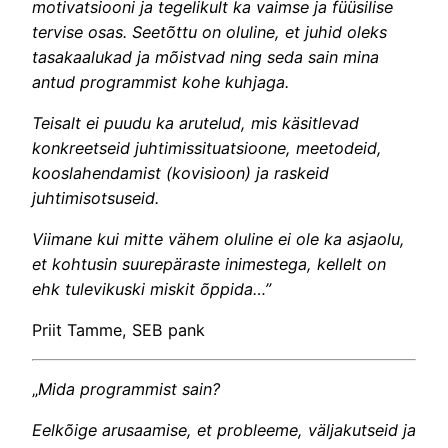
motivatsiooni ja tegelikult ka vaimse ja füüsilise
tervise osas. Seetõttu on oluline, et juhid oleks
tasakaalukad ja mõistvad ning seda sain mina
antud programmist kohe kuhjaga.
Teisalt ei puudu ka arutelud, mis käsitlevad
konkreetseid juhtimissituatsioone, meetodeid,
kooslahendamist (kovisioon) ja raskeid
juhtimisotsuseid.
Viimane kui mitte vähem oluline ei ole ka asjaolu,
et kohtusin suurepäraste inimestega, kellelt on
ehk tulevikuski miskit õppida…”
Priit Tamme, SEB pank
„
Mida programmist sain?
Eelkõige arusaamise, et probleeme, väljakutseid ja