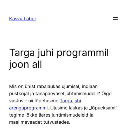
Liigu
sisu
Kasvu Labor
juurde
Targa juhi programmil
joon all
Mis on ühist rabalaukas ujumisel, indiaani
püstkojal ja tänapäevasel juhtimismudelil? Õige
vastus – nii lõpetasime
Targa juhi
arenguprogrammi
. Ujusime laukas ja „lõpueksami“
tegime lõkke ääres juhtimismudeleid ja
maailmavaadet tutvustades.