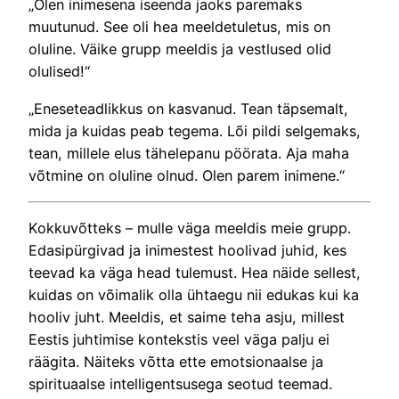
„Olen inimesena iseenda jaoks paremaks
muutunud. See oli hea meeldetuletus, mis on
oluline. Väike grupp meeldis ja vestlused olid
olulised!“
„Eneseteadlikkus on kasvanud. Tean täpsemalt,
mida ja kuidas peab tegema. Lõi pildi selgemaks,
tean, millele elus tähelepanu pöörata. Aja maha
võtmine on oluline olnud. Olen parem inimene.“
Kokkuvõtteks – mulle väga meeldis meie grupp.
Edasipürgivad ja inimestest hoolivad juhid, kes
teevad ka väga head tulemust. Hea näide sellest,
kuidas on võimalik olla ühtaegu nii edukas kui ka
hooliv juht. Meeldis, et saime teha asju, millest
Eestis juhtimise kontekstis veel väga palju ei
räägita. Näiteks võtta ette emotsionaalse ja
spirituaalse intelligentsusega seotud teemad.