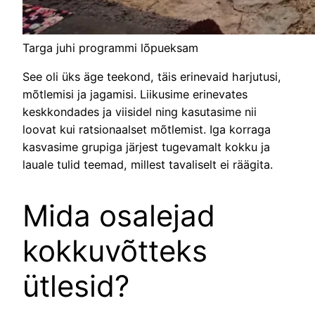
Targa juhi programmi lõpueksam
See oli üks äge teekond, täis erinevaid harjutusi,
mõtlemisi ja jagamisi. Liikusime erinevates
keskkondades ja viisidel ning kasutasime nii
loovat kui ratsionaalset mõtlemist. Iga korraga
kasvasime grupiga järjest tugevamalt kokku ja
lauale tulid teemad, millest tavaliselt ei räägita.
Mida osalejad
kokkuvõtteks
ütlesid?