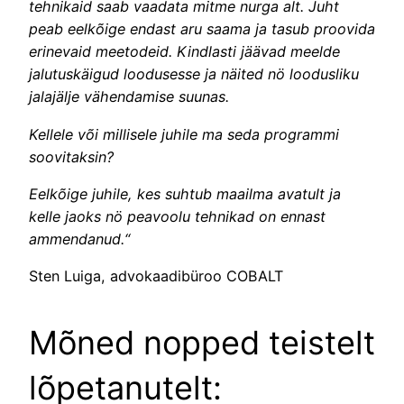
tehnikaid saab vaadata mitme nurga alt. Juht
peab eelkõige endast aru saama ja tasub proovida
erinevaid meetodeid. Kindlasti jäävad meelde
jalutuskäigud loodusesse ja näited nö loodusliku
jalajälje vähendamise suunas.
Kellele või millisele juhile ma seda programmi
soovitaksin?
Eelkõige juhile, kes suhtub maailma avatult ja
kelle jaoks nö peavoolu tehnikad on ennast
ammendanud.“
Sten Luiga, advokaadibüroo COBALT
Mõned nopped teistelt
lõpetanutelt: