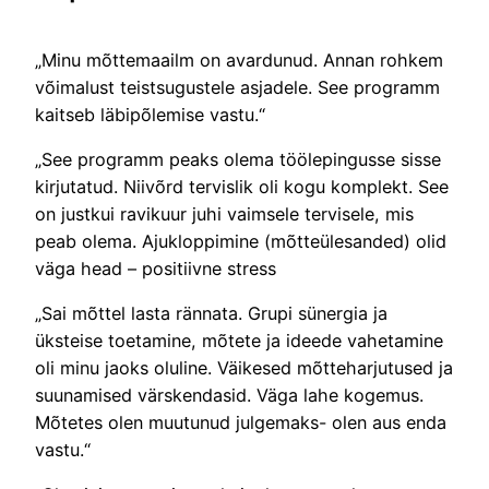
„Minu mõttemaailm on avardunud. Annan rohkem
võimalust teistsugustele asjadele. See programm
kaitseb läbipõlemise vastu.“
„See programm peaks olema töölepingusse sisse
kirjutatud. Niivõrd tervislik oli kogu komplekt. See
on justkui ravikuur juhi vaimsele tervisele, mis
peab olema. Ajukloppimine (mõtteülesanded) olid
väga head – positiivne stress
„Sai mõttel lasta rännata. Grupi sünergia ja
üksteise toetamine, mõtete ja ideede vahetamine
oli minu jaoks oluline. Väikesed mõtteharjutused ja
suunamised värskendasid. Väga lahe kogemus.
Mõtetes olen muutunud julgemaks- olen aus enda
vastu.“