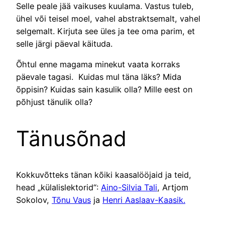
Selle peale jää vaikuses kuulama. Vastus tuleb,
ühel või teisel moel, vahel abstraktsemalt, vahel
selgemalt. Kirjuta see üles ja tee oma parim, et
selle järgi päeval käituda.
Õhtul enne magama minekut vaata korraks
päevale tagasi. Kuidas mul täna läks? Mida
õppisin? Kuidas sain kasulik olla? Mille eest on
põhjust tänulik olla?
Tänusõnad
Kokkuvõtteks tänan kõiki kaasalööjaid ja teid,
head „külalislektorid“:
Aino-Silvia Tali
, Artjom
Sokolov,
Tõnu Vaus
ja
Henri Aaslaav-Kaasik.