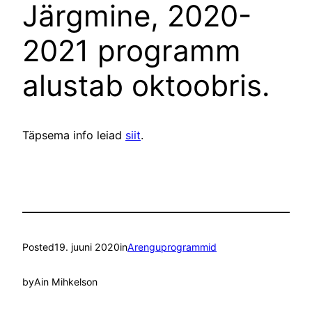
Järgmine, 2020-
2021 programm
alustab oktoobris.
Täpsema info leiad
siit
.
Posted
19. juuni 2020
in
Arenguprogrammid
by
Ain Mihkelson