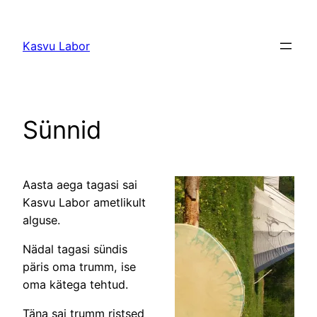
Liigu
sisu
Kasvu Labor
juurde
Sünnid
Aasta aega tagasi sai
Kasvu Labor ametlikult
alguse.
Nädal tagasi sündis
päris oma trumm, ise
oma kätega tehtud.
Täna sai trumm ristsed