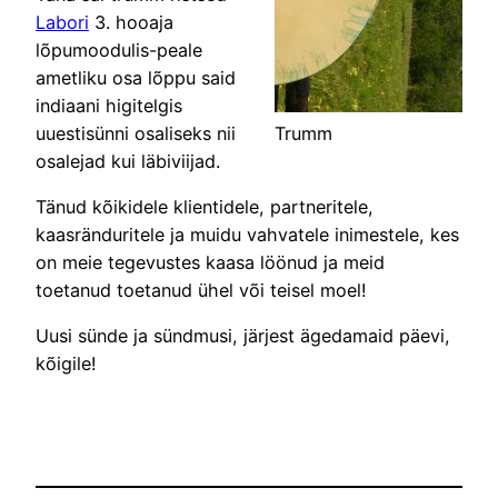
Labori
3. hooaja
lõpumoodulis-peale
ametliku osa lõppu said
indiaani higitelgis
Trumm
uuestisünni osaliseks nii
osalejad kui läbiviijad.
Tänud kõikidele klientidele, partneritele,
kaasränduritele ja muidu vahvatele inimestele, kes
on meie tegevustes kaasa löönud ja meid
toetanud toetanud ühel või teisel moel!
Uusi sünde ja sündmusi, järjest ägedamaid päevi,
kõigile!