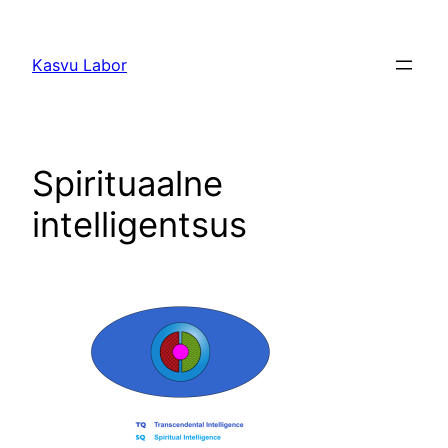
Liigu
sisu
Kasvu Labor
juurde
Spirituaalne
intelligentsus