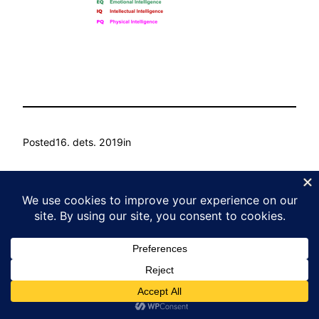
Posted
16. dets. 2019
in
by
Ain Mihkelson
Tags:
Kasvu Labor
Proudly powered by
WordPress