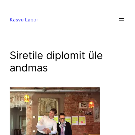
Liigu
sisu
Kasvu Labor
juurde
Siretile diplomit üle
andmas