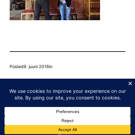
Posted
9. juuni 2016
in
by
Ain Mihkelson
Tags:
Kasvu Labor
Proudly powered by
WordPress