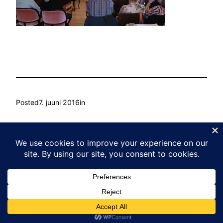
Posted
7. juuni 2016
in
by
Ain Mihkelson
Tags:
Kasvu Labor
Proudly powered by
WordPress