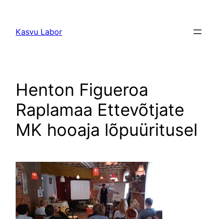
Liigu
sisu
Kasvu Labor
juurde
Henton Figueroa
Raplamaa Ettevõtjate
MK hooaja lõpuüritusel