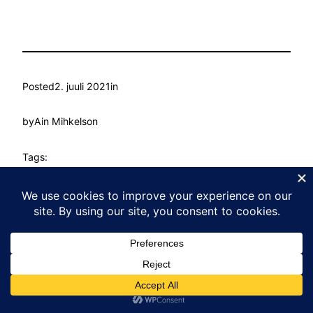
Posted
2. juuli 2021
in
by
Ain Mihkelson
Tags:
Kasvu Labor
Proudly powered by
WordPress