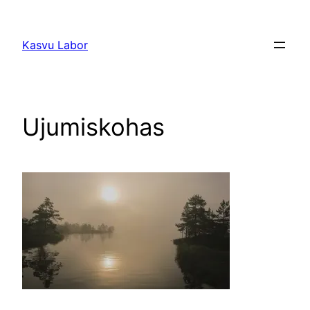
Liigu
sisu
Kasvu Labor
juurde
Ujumiskohas