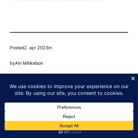
Posted
2. apr 2023
in
by
Ain Mihkelson
Tags:
Kasvu Labor
Proudly powered by
WordPress