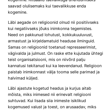
saavad olulisemaks kui taevalikkuse enda
kogemine.
Läbi aegade on religioonid olnud nii positiivseks
kui negatiivseks jõuks inimkonna tegemistes.
Need on pakkunud lohutust, kokkukuuluvust,
armastust ja kirjeldamatuid headuse ilminguid.
Samas on religioonid toetanud represseerimist,
vägivalda ja julmust. On raske ette kujutada ühtegi
teist organisatsiooni, mis on niivõrd palju
kannatusi tekitanud kui ka leevendanud. Religioon
paistab inimkonnast välja tooma selle parimad ja
halvimad küljed.
Läbi ajastute kogetud headus ja kurjus aitab
mõista, miks inimesed nii erinevalt religiooni
suhtuvad. Kui lisada siia inimeste isiklikud
kogemused valust ja toest, on arusaadav, miks