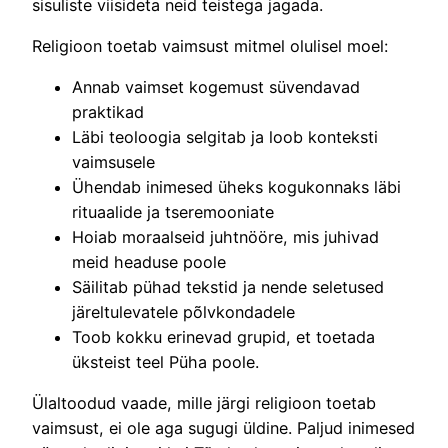
sisuliste viisideta neid teistega jagada.
Religioon toetab vaimsust mitmel olulisel moel:
Annab vaimset kogemust süvendavad
praktikad
Läbi teoloogia selgitab ja loob konteksti
vaimsusele
Ühendab inimesed üheks kogukonnaks läbi
rituaalide ja tseremooniate
Hoiab moraalseid juhtnööre, mis juhivad
meid headuse poole
Säilitab pühad tekstid ja nende seletused
järeltulevatele põlvkondadele
Toob kokku erinevad grupid, et toetada
üksteist teel Püha poole.
Ülaltoodud vaade, mille järgi religioon toetab
vaimsust, ei ole aga sugugi üldine. Paljud inimesed