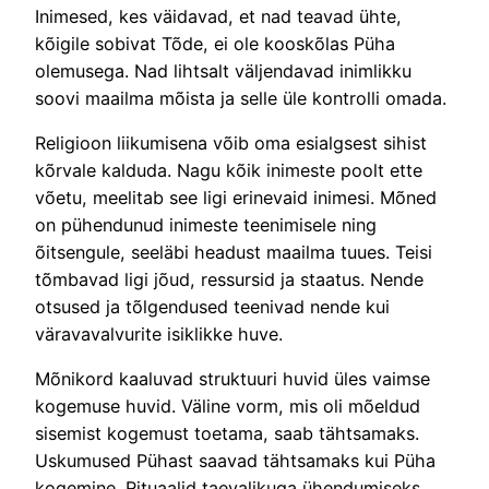
Inimesed, kes väidavad, et nad teavad ühte,
kõigile sobivat Tõde, ei ole kooskõlas Püha
olemusega. Nad lihtsalt väljendavad inimlikku
soovi maailma mõista ja selle üle kontrolli omada.
Religioon liikumisena võib oma esialgsest sihist
kõrvale kalduda. Nagu kõik inimeste poolt ette
võetu, meelitab see ligi erinevaid inimesi. Mõned
on pühendunud inimeste teenimisele ning
õitsengule, seeläbi headust maailma tuues. Teisi
tõmbavad ligi jõud, ressursid ja staatus. Nende
otsused ja tõlgendused teenivad nende kui
väravavalvurite isiklikke huve.
Mõnikord kaaluvad struktuuri huvid üles vaimse
kogemuse huvid. Väline vorm, mis oli mõeldud
sisemist kogemust toetama, saab tähtsamaks.
Uskumused Pühast saavad tähtsamaks kui Püha
kogemine. Rituaalid taevalikuga ühendumiseks