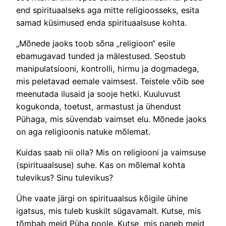
end spirituaalseks aga mitte religioosseks, esita
samad küsimused enda spirituaalsuse kohta.
„Mõnede jaoks toob sõna „religioon“ esile
ebamugavad tunded ja mälestused. Seostub
manipulatsiooni, kontrolli, hirmu ja dogmadega,
mis peletavad eemale vaimsest. Teistele võib see
meenutada ilusaid ja sooje hetki. Kuuluvust
kogukonda, toetust, armastust ja ühendust
Pühaga, mis süvendab vaimset elu. Mõnede jaoks
on aga religioonis natuke mõlemat.
Kuidas saab nii olla? Mis on religiooni ja vaimsuse
(spirituaalsuse) suhe. Kas on mõlemal kohta
tulevikus? Sinu tulevikus?
Ühe vaate järgi on spirituaalsus kõigile ühine
igatsus, mis tuleb kuskilt sügavamalt. Kutse, mis
tõmbab meid Püha poole. Kutse, mis paneb meid