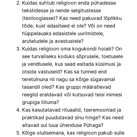
Kuidas suhtub religioon enda pühadesse
tekstidesse ja nende selgitustesse
(teoloogiasse)? Kas need pakuvad lõplikku
tõde, kust edasiteed ei ole? Või on need
hüppelauaks edasistele uurimistele,
aruteludele ja avastustele?
Kuidas religioon oma kogukondi hoiab? On
see turvaliseks koduks sõprusele, toetusele
ja vendlusele, kus saad esitada küsimusi ja
otsida vastuseid? Kas sa tunned end
teretulnuna nii nagu sa kõige sügavamal
tasandil oled? Kas gruppi määratlevad
reeglid eraldavad või kutsuvad teisi inimesi
grupiga liituma?
Kas kasutatavad rituaalid, tseremooniad ja
praktikad puudutavad sinu hinge? Kas need
aitavad sul luua ühenduse Pühaga?
Kõige olulisemana, kas religioon pakub sulle