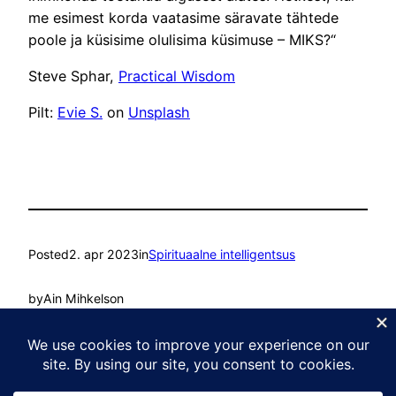
me esimest korda vaatasime säravate tähtede
poole ja küsisime olulisima küsimuse – MIKS?“
Steve Sphar,
Practical Wisdom
Pilt:
Evie S.
on
Unsplash
Posted
2. apr 2023
in
Spirituaalne intelligentsus
by
Ain Mihkelson
Tags:
Teadvelolek
, 
Vaimne areng