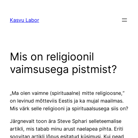
Liigu
sisu
Kasvu Labor
juurde
Mis on religioonil
vaimsusega pistmist?
„Ma olen vaimne (spirituaalne) mitte religioosne,“
on levinud mõtteviis Eestis ja ka mujal maailmas.
Mis värk selle religiooni ja spirituaalsusega siis on?
Järgnevalt toon ära Steve Sphari selleteemalise
artikli, mis tabab minu arust naelapea pihta. Eriti
soovitan artikli lõpus esitatud küsimusi. Kui pead