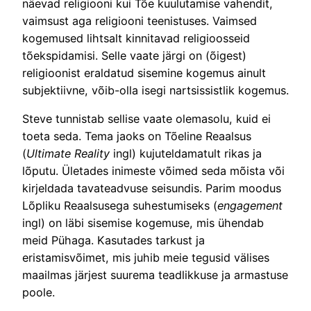
näevad religiooni kui Tõe kuulutamise vahendit,
vaimsust aga religiooni teenistuses. Vaimsed
kogemused lihtsalt kinnitavad religioosseid
tõekspidamisi. Selle vaate järgi on (õigest)
religioonist eraldatud sisemine kogemus ainult
subjektiivne, võib-olla isegi nartsissistlik kogemus.
Steve tunnistab sellise vaate olemasolu, kuid ei
toeta seda. Tema jaoks on Tõeline Reaalsus
(
Ultimate Reality
ingl) kujuteldamatult rikas ja
lõputu. Ületades inimeste võimed seda mõista või
kirjeldada tavateadvuse seisundis. Parim moodus
Lõpliku Reaalsusega suhestumiseks (
engagement
ingl) on läbi sisemise kogemuse, mis ühendab
meid Pühaga. Kasutades tarkust ja
eristamisvõimet, mis juhib meie tegusid välises
maailmas järjest suurema teadlikkuse ja armastuse
poole.