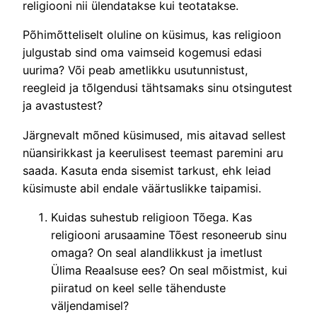
religiooni nii ülendatakse kui teotatakse.
Põhimõtteliselt oluline on küsimus, kas religioon
julgustab sind oma vaimseid kogemusi edasi
uurima? Või peab ametlikku usutunnistust,
reegleid ja tõlgendusi tähtsamaks sinu otsingutest
ja avastustest?
Järgnevalt mõned küsimused, mis aitavad sellest
nüansirikkast ja keerulisest teemast paremini aru
saada. Kasuta enda sisemist tarkust, ehk leiad
küsimuste abil endale väärtuslikke taipamisi.
Kuidas suhestub religioon Tõega. Kas
religiooni arusaamine Tõest resoneerub sinu
omaga? On seal alandlikkust ja imetlust
Ülima Reaalsuse ees? On seal mõistmist, kui
piiratud on keel selle tähenduste
väljendamisel?