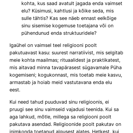
kohta, kus saad avatult jagada enda vaimset
elu? Küsimusi, kahtlusi ja kõike seda, mis
sulle tähtis? Kas see näeb ennast eelkõige
sinu sisemise kogemuse toetajana või on
pühendunud enda struktuuridele?
Igaühel on vaimsel teel religiooni poolt
pakutuavast kasu: suurest narratiivist, mis selgitab
meie kohta maailmas; rituaalidest ja praktikatest,
mis aitavad minna tavapärasest sügavamale Püha
kogemiseni; kogukonnast, mis toetab meie kasvu,
armastab ja hoiab meid vastutavana enda elu
eest.
Kui need tahud puuduvad sinu religioonis, ei
pruugi see sinu vaimseid vajadusi teenida. Kui sa
aga lahkud, mõtle, millega sa religiooni poolt
pakutava asendad. Religioonide poolt pakutav on
inimkonda toetanud algusest alates. Hetkest, kui