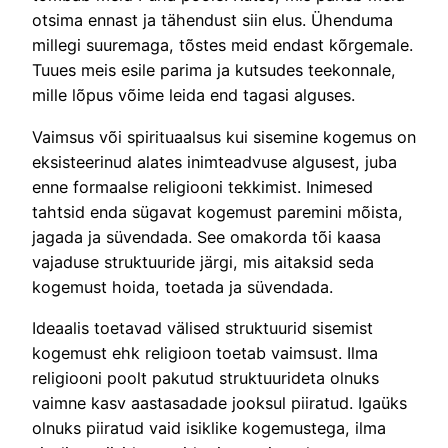
otsima ennast ja tähendust siin elus. Ühenduma
millegi suuremaga, tõstes meid endast kõrgemale.
Tuues meis esile parima ja kutsudes teekonnale,
mille lõpus võime leida end tagasi alguses.
Vaimsus või spirituaalsus kui sisemine kogemus on
eksisteerinud alates inimteadvuse algusest, juba
enne formaalse religiooni tekkimist. Inimesed
tahtsid enda sügavat kogemust paremini mõista,
jagada ja süvendada. See omakorda tõi kaasa
vajaduse struktuuride järgi, mis aitaksid seda
kogemust hoida, toetada ja süvendada.
Ideaalis toetavad välised struktuurid sisemist
kogemust ehk religioon toetab vaimsust. Ilma
religiooni poolt pakutud struktuurideta olnuks
vaimne kasv aastasadade jooksul piiratud. Igaüks
olnuks piiratud vaid isiklike kogemustega, ilma