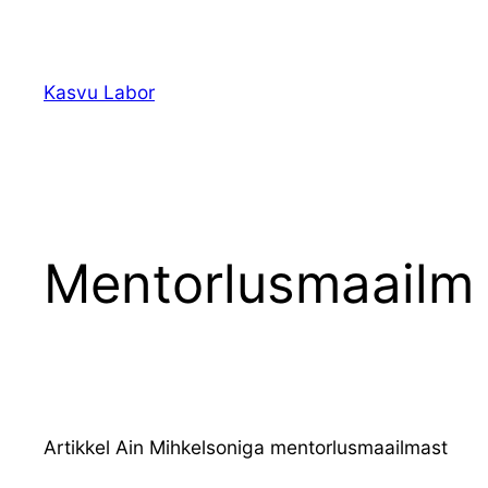
Liigu
sisu
juurde
Kasvu Labor
Mentorlusmaailm 
Artikkel Ain Mihkelsoniga mentorlusmaailmast