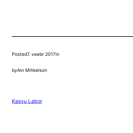
Posted
7. veebr 2017
in
by
Ain Mihkelson
Kasvu Labor