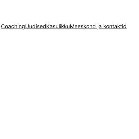
Coaching
Uudised
Kasulikku
Meeskond ja kontaktid