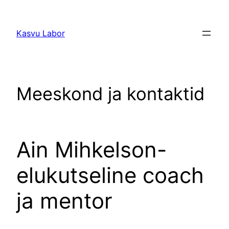
Liigu
sisu
Kasvu Labor
juurde
Meeskond ja kontaktid
Ain Mihkelson-
elukutseline coach
ja mentor