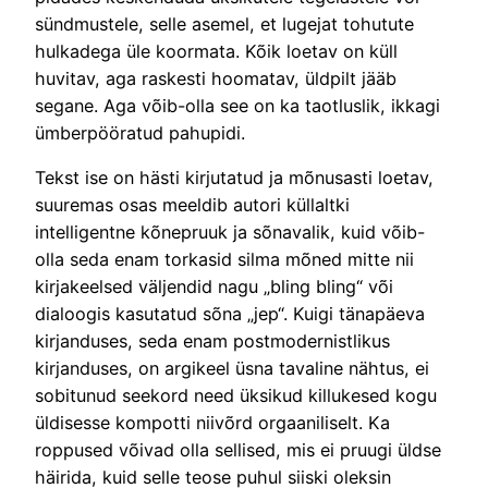
sündmustele, selle asemel, et lugejat tohutute
hulkadega üle koormata. Kõik loetav on küll
huvitav, aga raskesti hoomatav, üldpilt jääb
segane. Aga võib-olla see on ka taotluslik, ikkagi
ümberpööratud pahupidi.
Tekst ise on hästi kirjutatud ja mõnusasti loetav,
suuremas osas meeldib autori küllaltki
intelligentne kõnepruuk ja sõnavalik, kuid võib-
olla seda enam torkasid silma mõned mitte nii
kirjakeelsed väljendid nagu „bling bling“ või
dialoogis kasutatud sõna „jep“. Kuigi tänapäeva
kirjanduses, seda enam postmodernistlikus
kirjanduses, on argikeel üsna tavaline nähtus, ei
sobitunud seekord need üksikud killukesed kogu
üldisesse kompotti niivõrd orgaaniliselt. Ka
roppused võivad olla sellised, mis ei pruugi üldse
häirida, kuid selle teose puhul siiski oleksin