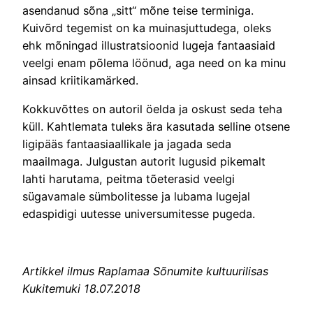
asendanud sõna „sitt“ mõne teise terminiga.
Kuivõrd tegemist on ka muinasjuttudega, oleks
ehk mõningad illustratsioonid lugeja fantaasiaid
veelgi enam põlema löönud, aga need on ka minu
ainsad kriitikamärked.
Kokkuvõttes on autoril öelda ja oskust seda teha
küll. Kahtlemata tuleks ära kasutada selline otsene
ligipääs fantaasiaallikale ja jagada seda
maailmaga. Julgustan autorit lugusid pikemalt
lahti harutama, peitma tõeterasid veelgi
sügavamale sümbolitesse ja lubama lugejal
edaspidigi uutesse universumitesse pugeda.
Artikkel ilmus Raplamaa Sõnumite kultuurilisas
Kukitemuki 18.07.2018