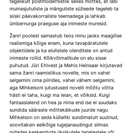
tegelikult postmodernistlik selles mõttes, et läbi
muinasjutuliste ja mänguliste süžeede tegeleb ta
siiski päevakorraliste teemadega ja lahkab
ümbernurga praeguse aja inimeste muresid.
Žanri poolest samastub teos minu jaoks maagilise
realismiga kõige enam, kuna tavapäratutele
objektidele ja ka elulistele olenditele on antud
inimeste rollid. Kõikvõimalikule on elu sisse
puhutud. Jüri Ehlvest ja Mehis Heinsaar kirjutavad
sama žanri raamistikus novelle, mis on vahel
selgemini oma piirides, vahel vähem selgemini,
aga Mihkelsoni jutustused novelli mõõtu võtta
hästi ei taha, kuigi ma leian, et võiksid. Kuigi
fantaasialend on hea ja mina end ise ei suudaks
sundida sääraste mõttekäikude juurde nagu
Mihkelson on seda küllaltki sundimatult suutnud,
soovitaksin eelkõige lugejanaudingut silmas
pidades keskenduda üksikutele tegelastele või