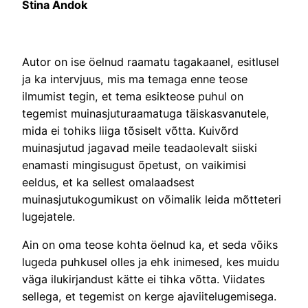
Stina Andok
Autor on ise öelnud raamatu tagakaanel, esitlusel
ja ka intervjuus, mis ma temaga enne teose
ilmumist tegin, et tema esikteose puhul on
tegemist muinasjuturaamatuga täiskasvanutele,
mida ei tohiks liiga tõsiselt võtta. Kuivõrd
muinasjutud jagavad meile teadaolevalt siiski
enamasti mingisugust õpetust, on vaikimisi
eeldus, et ka sellest omalaadsest
muinasjutukogumikust on võimalik leida mõtteteri
lugejatele.
Ain on oma teose kohta öelnud ka, et seda võiks
lugeda puhkusel olles ja ehk inimesed, kes muidu
väga ilukirjandust kätte ei tihka võtta. Viidates
sellega, et tegemist on kerge ajaviitelugemisega.