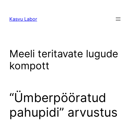
Liigu
sisu
Kasvu Labor
juurde
Meeli teritavate lugude
kompott
“Ümberpööratud
pahupidi” arvustus