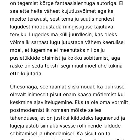
on tegemist kõrge fantaasialennuga autoriga. Ei
saa ette heita vähest kujutlusvõimet ega ka
meelte teravust, sest tema ju suutis nendest
lugudest moodustada mingisuguse tajutava
terviku. Lugedes ma küll juurdlesin, kas oleks
võimalik sarnast lugu jutustada vähem keerulisel
moel, et lugemine ei meenutaks nii palju
pusletükkide otsimist ja kokku sobitamist, aga
raske on seda teksti isegi muul moel ühe tükina
ette kujutada.
Ühesõnaga, see raamat siiski nõuab ka puhkusel
olevalt inimeselt pisut enam kaasa mõtlemist kui
keskmine ajaviitelugemine. Eks ta ole oma vormilt
postmodernistlik romaan mõiste selles
tähenduses, et on justkui kildudeks lagunenud ja
lugeja astub siin aktiivsesse rolli nende kildude
sobitamisel ja ühendamisel. Ka sisult on ta