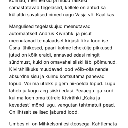
konnad, merineitsid ja muud raskesti
samastatavad tegelased, kellele on antud ka
küllaltki suvalised nimed nagu Vasja või Kaalikas.
Mängulised tegelaskujud meenutavad
automaatselt Andrus Kivirähki ja pisut
meenutavad temalaadset kirjastiili ka lood ise.
Üsna lühikesed, paari-kolme lehekülje pikkused
jutud on kõik eraldi, annavad edasi mingit
sündmust, kuid on omavahel siiski läbi põimunud.
Kivirähilikuks muudavad lood võib-olla nende
absurdne sisu ja kulmu kortsutama panevad
lõpud. Või ma ütleks pigem nii-öelda lõpud. Lugu
läheb ju kogu aeg siiski edasi. Peaaegu iga kord,
kui ma loen oma tütrele Kivirähki „Kaka ja
kevadest“ mõnd lugu, vangutan tahtmatult pead.
On lihtsalt sellised jaburad lood.
Umbes nii on Mihkelsoni esikteosega. Kahtlemata