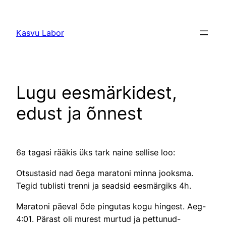
Liigu
sisu
Kasvu Labor
juurde
Lugu eesmärkidest,
edust ja õnnest
6a tagasi rääkis üks tark naine sellise loo:
Otsustasid nad õega maratoni minna jooksma.
Tegid tublisti trenni ja seadsid eesmärgiks 4h.
Maratoni päeval õde pingutas kogu hingest. Aeg-
4:01. Pärast oli murest murtud ja pettunud-