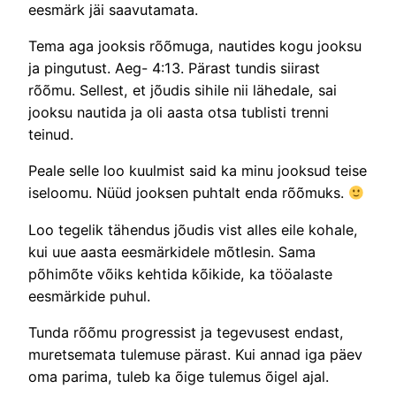
eesmärk jäi saavutamata.
Tema aga jooksis rõõmuga, nautides kogu jooksu
ja pingutust. Aeg- 4:13. Pärast tundis siirast
rõõmu. Sellest, et jõudis sihile nii lähedale, sai
jooksu nautida ja oli aasta otsa tublisti trenni
teinud.
Peale selle loo kuulmist said ka minu jooksud teise
iseloomu. Nüüd jooksen puhtalt enda rõõmuks.
Loo tegelik tähendus jõudis vist alles eile kohale,
kui uue aasta eesmärkidele mõtlesin. Sama
põhimõte võiks kehtida kõikide, ka tööalaste
eesmärkide puhul.
Tunda rõõmu progressist ja tegevusest endast,
muretsemata tulemuse pärast. Kui annad iga päev
oma parima, tuleb ka õige tulemus õigel ajal.