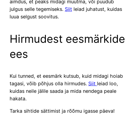
aimdus, et peaks midagi muutma, või puudub
julgus selle tegemiseks.
Siit
leiad juhatust, kuidas
luua selgust soovitus.
Hirmudest eesmärkide
ees
Kui tunned, et eesmärk kutsub, kuid midagi hoiab
tagasi, võib põhjus olla hirmudes.
Siit
leiad loo,
kuidas neile jälile saada ja mida nendega peale
hakata.
Tarka sihtide sättimist ja rõõmu igasse päeva!