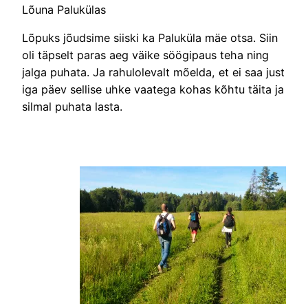
Lõuna Palukülas
Lõpuks jõudsime siiski ka Paluküla mäe otsa. Siin
oli täpselt paras aeg väike söögipaus teha ning
jalga puhata. Ja rahulolevalt mõelda, et ei saa just
iga päev sellise uhke vaatega kohas kõhtu täita ja
silmal puhata lasta.