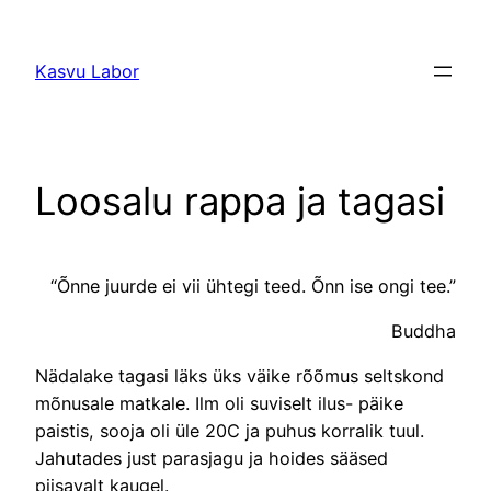
Liigu
sisu
Kasvu Labor
juurde
Loosalu rappa ja tagasi
“Õnne juurde ei vii ühtegi teed. Õnn ise ongi tee.”
Buddha
Nädalake tagasi läks üks väike rõõmus seltskond
mõnusale matkale. Ilm oli suviselt ilus- päike
paistis, sooja oli üle 20C ja puhus korralik tuul.
Jahutades just parasjagu ja hoides sääsed
piisavalt kaugel.