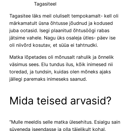
Tagasiteel
Tagasitee läks meil oluliselt tempokamalt- kell oli
märkamatult üsna õhtusse jõudnud ja kodused
juba ootasid. Isegi plaanitud õhtusöögi rabas
jätsime vahele. Nagu üks osaleja ütles- päev ise
oli niivõrd kosutav, et süüa ei tahtnudki.
Matka lõpetades oli mõnusalt rahulik ja õnnelik
väsimus sees. Elu tundus ilus, kõik inimesed nii
toredad, ja tundsin, kuidas olen mõneks ajaks
jällegi paremaks inimeseks saanud.
Mida teised arvasid?
“Mulle meeldis selle matka ülesehitus. Esialgu sain
süveneda iseendasse ja olla täielikult kohal.