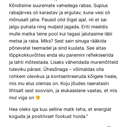
Kõndisime suuremate vahedega rabas. Suplus
rabajärves oli karastav ja ergutav, kuna vesi oli
mõnusalt jahe. Pausid olid õigel ajal, nii et sai
jalgu puhata ning muljeid jagada. Eriti meeldis
mulle matka teine pool kui tagasi jalutasime läbi
metsa ja raba. Miks? Sest sain sinuga rääkida
põnevatel teemadel ja sind kuulata. See aitas
lõppkokkuvõttes enda elu paremini reflekteerida
ja lahti mõtestada. Lisaks vähendada muremõtteid
tuleviku pärast. Ühesõnaga – võimaldas olla
rohkem olevikus ja kontsentreeruda kõigele heale,
mis mu elus olemas on. Koju jõudes naeratasin
lihtsalt sest soovisin, ja elukaaslane vaatas, et mis
mul viga on
Hea oleks iga kuu selline matk teha, et energiat
koguda ja positiivset fookust hoida.”