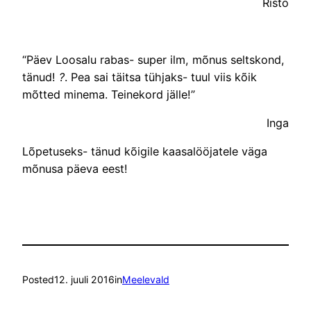
Risto
“Päev Loosalu rabas- super ilm, mõnus seltskond,
tänud!
?
. Pea sai täitsa tühjaks- tuul viis kõik
mõtted minema. Teinekord jälle!”
Inga
Lõpetuseks- tänud kõigile kaasalööjatele väga
mõnusa päeva eest!
Posted
12. juuli 2016
in
Meelevald