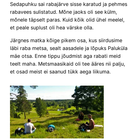
Sedapuhku sai rabajärve sisse karatud ja pehmes
rabavees sulistatud. Mõne jaoks oli see külm,
mõnele täpselt paras. Kuid kõik olid ühel meelel,
et peale suplust oli hea värske olla.
Järgnes matka kõige pikem osa, kus siirdusime
läbi raba metsa, sealt aasadele ja lõpuks Paluküla
mäe otsa. Enne tippu jõudmist aga rabati meid
teelt maha. Metsmaasikaid oli tee ääres nii palju,
et osad meist ei saanud tükk aega liikuma.