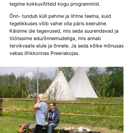
tegime kokkuvõtteid kogu programmist.
Õnn- tundub küll pehme ja lihtne teema, kuid
tegelikkuses võib vahel olla päris keeruline.
Käisime üle tegevused, mis seda suurendavad ja
töötasime edu/õnnemudeliga, mis annab
tervikvaate elule ja õnnele. Ja seda kõike mõnusas
vabas õhkkonnas Preeriakojas.