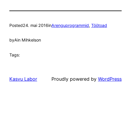
Posted
24. mai 2016
in
Arenguprogrammid
, 
Töötoad
by
Ain Mihkelson
Tags:
Kasvu Labor
Proudly powered by
WordPress