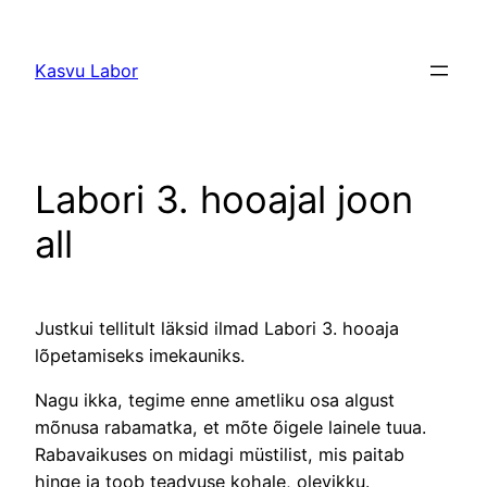
Liigu
sisu
Kasvu Labor
juurde
Labori 3. hooajal joon
all
Justkui tellitult läksid ilmad Labori 3. hooaja
lõpetamiseks imekauniks.
Nagu ikka, tegime enne ametliku osa algust
mõnusa rabamatka, et mõte õigele lainele tuua.
Rabavaikuses on midagi müstilist, mis paitab
hinge ja toob teadvuse kohale, olevikku.