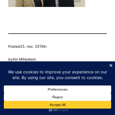
Posted
25. nov. 2019
in
by
Ain Mihkelson
Tags:
Kasvu Labor
Proudly powered by
WordPress