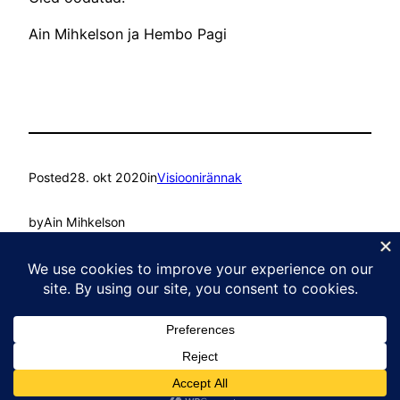
Ain Mihkelson ja Hembo Pagi
Posted
28. okt 2020
in
Visioonirännak
by
Ain Mihkelson
Tags:
Loodus
, 
Õnn
, 
Rahu
, 
Teadvelolek
, 
Vaikus
, 
Vaimne areng
Kasvu Labor
Proudly powered by
WordPress