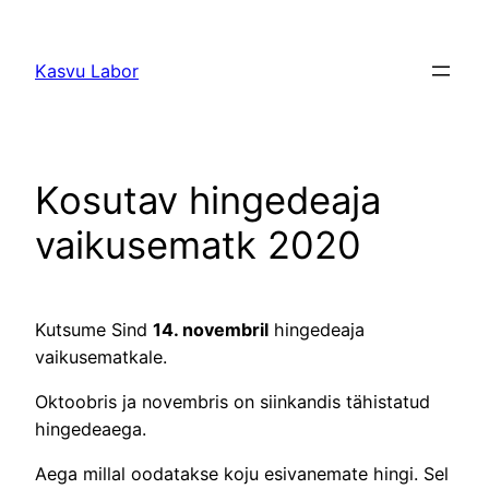
Liigu
sisu
Kasvu Labor
juurde
Kosutav hingedeaja
vaikusematk 2020
Kutsume Sind
14. novembril
hingedeaja
vaikusematkale.
Oktoobris ja novembris on siinkandis tähistatud
hingedeaega.
Aega millal oodatakse koju esivanemate hingi. Sel