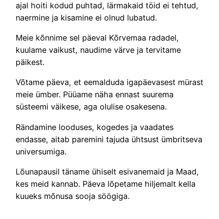
ajal hoiti kodud puhtad, lärmakaid töid ei tehtud,
naermine ja kisamine ei olnud lubatud.
Meie kõnnime sel päeval Kõrvemaa radadel,
kuulame vaikust, naudime värve ja tervitame
päikest.
Võtame päeva, et eemalduda igapäevasest mürast
meie ümber. Püüame näha ennast suurema
süsteemi väikese, aga olulise osakesena.
Rändamine looduses, kogedes ja vaadates
endasse, aitab paremini tajuda ühtsust ümbritseva
universumiga.
Lõunapausil täname ühiselt esivanemaid ja Maad,
kes meid kannab. Päeva lõpetame hiljemalt kella
kuueks mõnusa sooja söögiga.