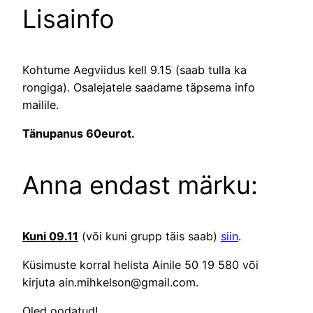
Lisainfo
Kohtume Aegviidus kell 9.15 (saab tulla ka
rongiga). Osalejatele saadame täpsema info
mailile.
Tänupanus 60eurot.
Anna endast märku:
Kuni 09.11
(või kuni grupp täis saab)
siin
.
Küsimuste korral helista Ainile 50 19 580 või
kirjuta ain.mihkelson@gmail.com.
Oled oodatud!