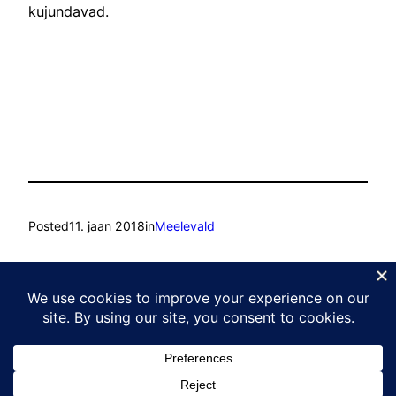
kujundavad.
Posted
11. jaan 2018
in
Meelevald
by
Ain Mihkelson
Tags:
Kasvu Labor
Proudly powered by
WordPress