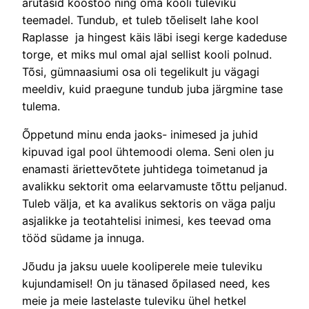
arutasid koostöö ning oma kooli tuleviku
teemadel. Tundub, et tuleb tõeliselt lahe kool
Raplasse ja hingest käis läbi isegi kerge kadeduse
torge, et miks mul omal ajal sellist kooli polnud.
Tõsi, gümnaasiumi osa oli tegelikult ju vägagi
meeldiv, kuid praegune tundub juba järgmine tase
tulema.
Õppetund minu enda jaoks- inimesed ja juhid
kipuvad igal pool ühtemoodi olema. Seni olen ju
enamasti äriettevõtete juhtidega toimetanud ja
avalikku sektorit oma eelarvamuste tõttu peljanud.
Tuleb välja, et ka avalikus sektoris on väga palju
asjalikke ja teotahtelisi inimesi, kes teevad oma
tööd südame ja innuga.
Jõudu ja jaksu uuele kooliperele meie tuleviku
kujundamisel! On ju tänased õpilased need, kes
meie ja meie lastelaste tuleviku ühel hetkel