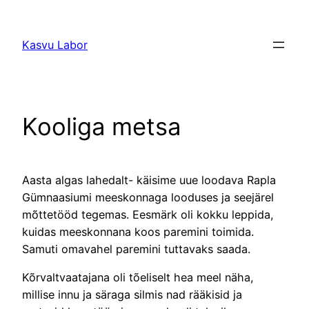
Liigu
sisu
Kasvu Labor
juurde
Kooliga metsa
Aasta algas lahedalt- käisime uue loodava Rapla
Gümnaasiumi meeskonnaga looduses ja seejärel
mõttetööd tegemas. Eesmärk oli kokku leppida,
kuidas meeskonnana koos paremini toimida.
Samuti omavahel paremini tuttavaks saada.
Kõrvaltvaatajana oli tõeliselt hea meel näha,
millise innu ja säraga silmis nad rääkisid ja