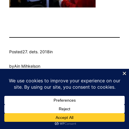
Posted
27. dets. 2018
in
by
Ain Mihkelson
Tags:
Kasvu Labor
Proudly powered by
WordPress