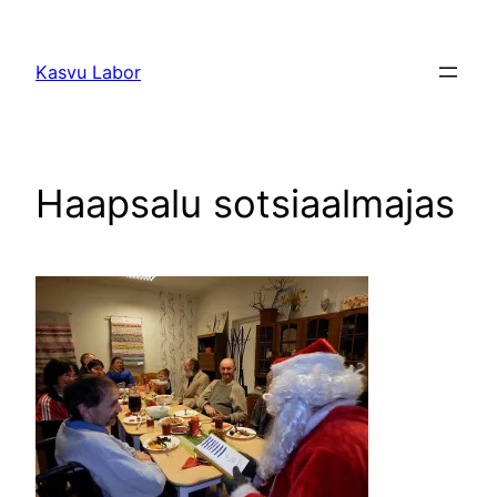
Liigu
sisu
Kasvu Labor
juurde
Haapsalu sotsiaalmajas