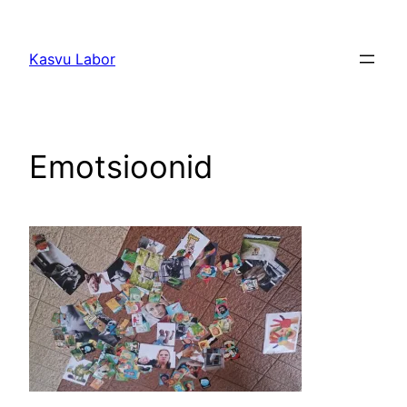
Liigu
sisu
Kasvu Labor
juurde
Emotsioonid