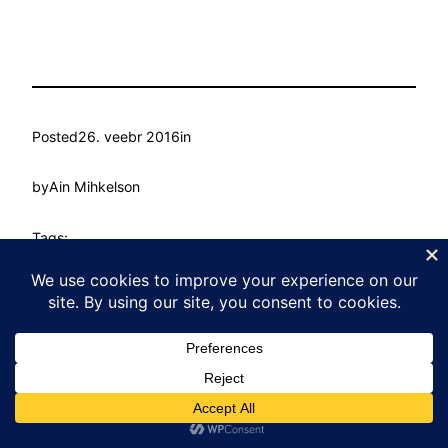
Posted
26. veebr 2016
in
by
Ain Mihkelson
Tags:
Kasvu Labor
Proudly powered by
WordPress