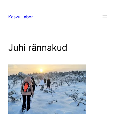
Liigu
sisu
Kasvu Labor
juurde
Juhi rännakud