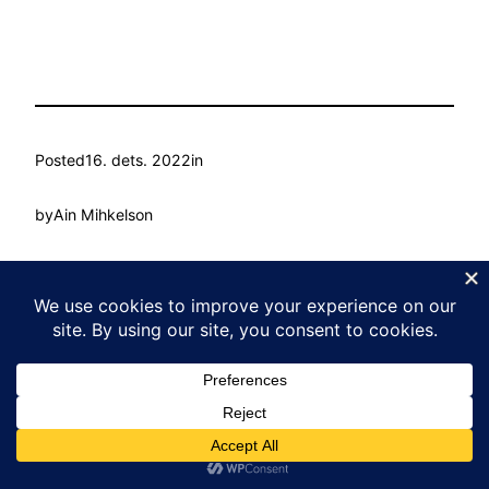
Posted
16. dets. 2022
in
by
Ain Mihkelson
Tags:
Kasvu Labor
Proudly powered by
WordPress