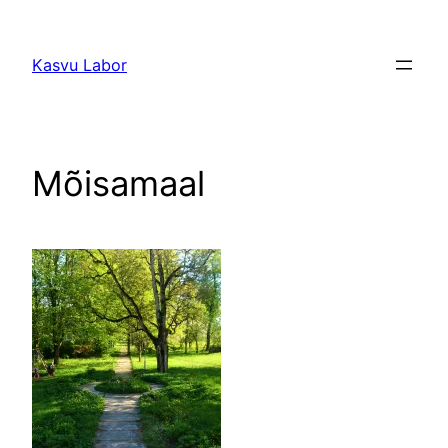
Liigu
sisu
Kasvu Labor
juurde
Mõisamaal