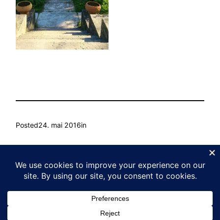
Posted
24. mai 2016
in
by
Ain Mihkelson
Tags:
Kasvu Labor
Proudly powered by
WordPress