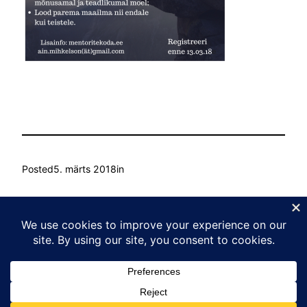
Posted
5. märts 2018
in
by
Ain Mihkelson
Tags:
Kasvu Labor
Proudly powered by
WordPress