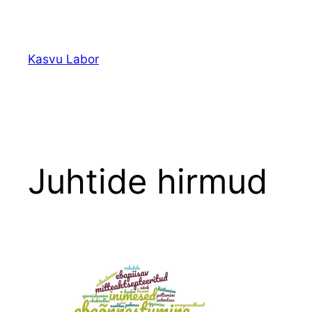
Liigu
sisu
juurde
Kasvu Labor
Juhtide hirmud