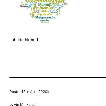
Juhtide hirmud
Posted
12. märts 2020
in
by
Ain Mihkelson