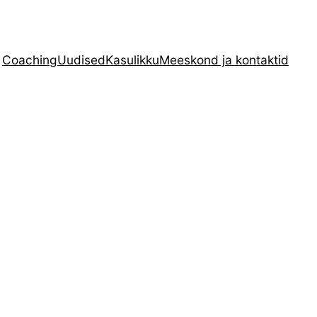
Coaching
Uudised
Kasulikku
Meeskond ja kontaktid