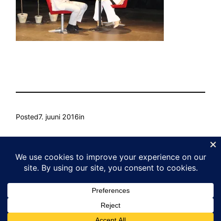
Posted
7. juuni 2016
in
by
Ain Mihkelson
Tags:
Kasvu Labor
Proudly powered by
WordPress