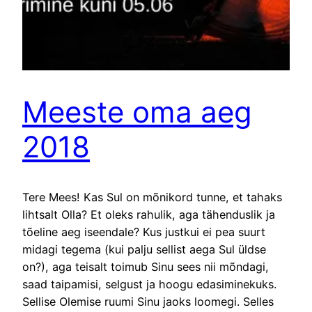
Meeste oma aeg
2018
Tere Mees! Kas Sul on mõnikord tunne, et tahaks
lihtsalt Olla? Et oleks rahulik, aga tähenduslik ja
tõeline aeg iseendale? Kus justkui ei pea suurt
midagi tegema (kui palju sellist aega Sul üldse
on?), aga teisalt toimub Sinu sees nii mõndagi,
saad taipamisi, selgust ja hoogu edasiminekuks.
Sellise Olemise ruumi Sinu jaoks loomegi. Selles