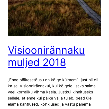
Visioonirännaku
muljed 2018
„Enne päikesetõusu on kõige külmem“- just nii oli
ka sel Visioonirännakul, kui kõigele lisaks saime
veel korraliku vihma kaela. Justkui kinnituseks
sellele, et enne kui päike välja tuleb, pead üle
elama kahtlused, kõhklused ja vastu panema