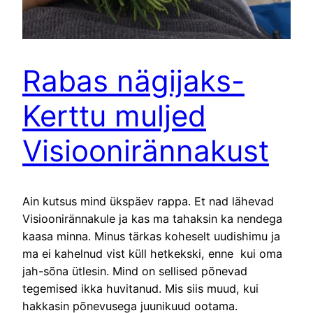
Rabas nägijaks-
Kerttu muljed
Visioonirännakust
Ain kutsus mind ükspäev rappa. Et nad lähevad
Visioonirännakule ja kas ma tahaksin ka nendega
kaasa minna. Minus tärkas koheselt uudishimu ja
ma ei kahelnud vist küll hetkekski, enne kui oma
jah-sõna ütlesin. Mind on sellised põnevad
tegemised ikka huvitanud. Mis siis muud, kui
hakkasin põnevusega juunikuud ootama.