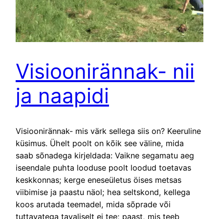
Visioonirännak- nii
ja naapidi
Visioonirännak- mis värk sellega siis on? Keeruline
küsimus. Ühelt poolt on kõik see väline, mida
saab sõnadega kirjeldada: Vaikne segamatu aeg
iseendale puhta looduse poolt loodud toetavas
keskkonnas; kerge eneseületus öises metsas
viibimise ja paastu näol; hea seltskond, kellega
koos arutada teemadel, mida sõprade või
tuttavatega tavaliselt ei tee; paast, mis teeb