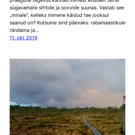
praegune tegevus kannab inimest endiselt tema
sügavamate sihtide ja soovide suunas. Vastab see
„minale“, kelleks inimene käidud tee jooksul
saanud on? Kutsume sind päevaks: rabamaastikule
rändama ja…
11. okt 2019