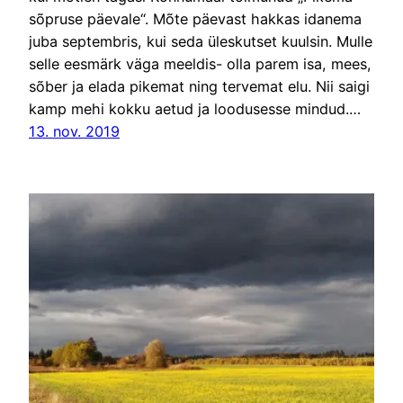
sõpruse päevale“. Mõte päevast hakkas idanema
juba septembris, kui seda üleskutset kuulsin. Mulle
selle eesmärk väga meeldis- olla parem isa, mees,
sõber ja elada pikemat ning tervemat elu. Nii saigi
kamp mehi kokku aetud ja loodusesse mindud.…
13. nov. 2019