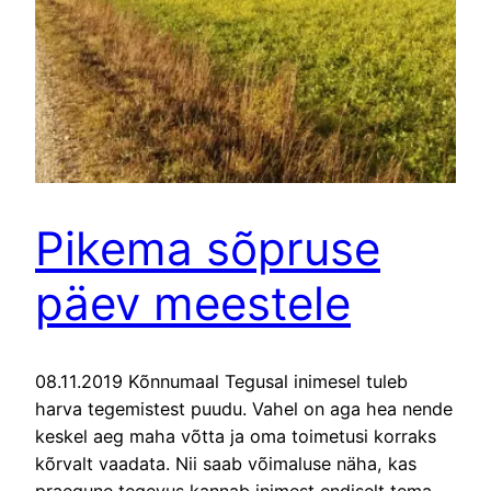
Pikema sõpruse
päev meestele
08.11.2019 Kõnnumaal Tegusal inimesel tuleb
harva tegemistest puudu. Vahel on aga hea nende
keskel aeg maha võtta ja oma toimetusi korraks
kõrvalt vaadata. Nii saab võimaluse näha, kas