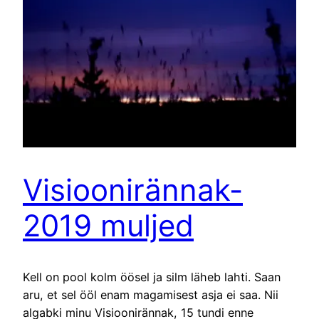
Visioonirännak-
2019 muljed
Kell on pool kolm öösel ja silm läheb lahti. Saan
aru, et sel ööl enam magamisest asja ei saa. Nii
algabki minu Visioonirännak, 15 tundi enne