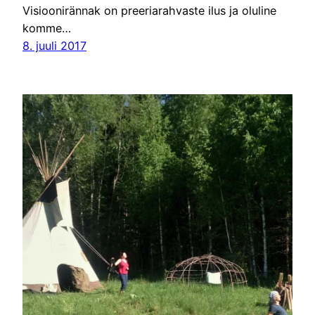
Visioonirännak on preeriarahvaste ilus ja oluline
komme…
8. juuli 2017