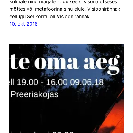
külmale ning märjale, olgu see siis sõna otseses
mõttes või metafoorina sinu elule. Visioonirännak-
eellugu Sel korral oli Visioonirännak…
10. okt 2018