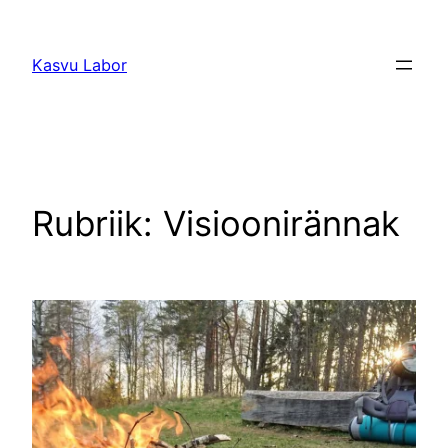
Liigu
sisu
Kasvu Labor
juurde
Rubriik:
Visioonirännak