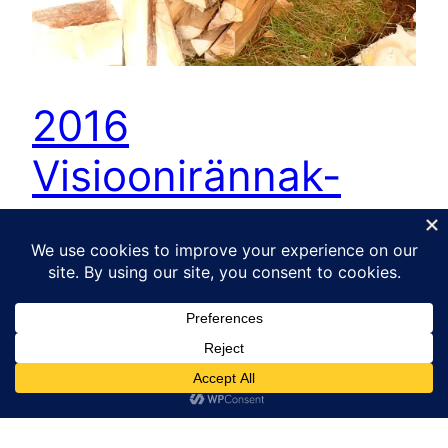
2016
Visioonirännak-
osalenute muljed
2016 Visioonirännak õnnistas meid nii ilmaga kui
hea seltskonnaga. Allpool on osalejate muljed
2016 sügisel toimunud Visioonirännakust. Lisaks
saad Aini muljeid lugeda siit. Meelike Paalberg:
“Siirad tänusõnad Sulle veelkord väga mõnusa,
meeldejääva ja laheda rännakunädalavahetuse
eest! Väga hästi olid osalejad valinud: kõik sobisid