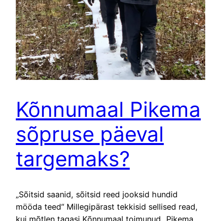
Kõnnumaal Pikema
sõpruse päeval
targemaks?
„Sõitsid saanid, sõitsid reed jooksid hundid
mööda teed“ Millegipärast tekkisid sellised read,
kui mõtlen tagasi Kõnnumaal toimunud „Pikema