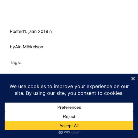
Posted
1. jaan 2019
in
by
Ain Mihkelson
Tags:
Kasvu Labor
Proudly powered by
WordPress