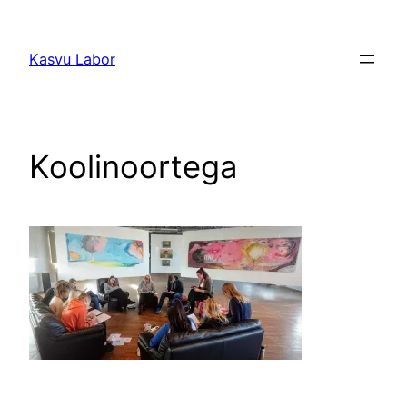
Liigu
sisu
Kasvu Labor
juurde
Koolinoortega